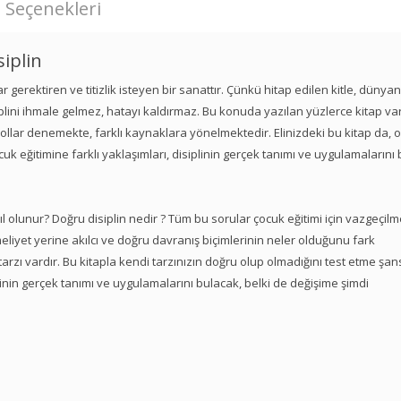
 Seçenekleri
iplin
ar gerektiren ve titizlik isteyen bir sanattır. Çünkü hitap edilen kitle, dünya
iplini ihmale gelmez, hatayı kaldırmaz. Bu konuda yazılan yüzlerce kitap var
yollar denemekte, farklı kaynaklara yönelmektedir. Elinizdeki bu kitap da, 
k eğitimine farklı yaklaşımları, disiplinin gerçek tanımı ve uygulamalarını
ıl olunur? Doğru disiplin nedir ? Tüm bu sorular çocuk eğitimi için vazgeçil
meliyet yerine akılcı ve doğru davranış biçimlerinin neler olduğunu fark
rzı vardır. Bu kitapla kendi tarzınızın doğru olup olmadığını test etme şan
linin gerçek tanımı ve uygulamalarını bulacak, belki de değişime şimdi