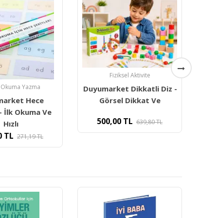
iksel Aktivite
1. sınıf Okuma Yazma
t Dikkatli Diz -
Duyumarket Harf
D
l Dikkat Ve
Karıştırma Kitabı-
Disleksili
0
TL
639,80
TL
280,00
TL
510,00
TL