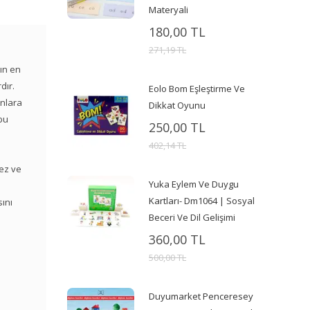
Materyali
180,00 TL
271,19 TL
nın en
dır.
Eolo Bom Eşleştirme Ve
onlara
Dikkat Oyunu
 bu
250,00 TL
402,14 TL
mez ve
Yuka Eylem Ve Duygu
Kartları- Dm1064 | Sosyal
sını
Beceri Ve Dil Gelişimi
360,00 TL
500,00 TL
Duyumarket Penceresey