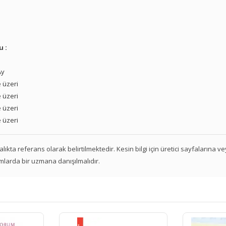
u :
Ay
 üzeri
 üzeri
 üzeri
 üzeri
 aralıkta referans olarak belirtilmektedir. Kesin bilgi için üretici sayfalarına 
mlarda bir uzmana danışılmalıdır.