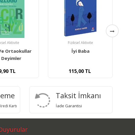
iksel Aktivite
Fiziksel Aktivite
yi Baba
Annelere Masallar
Sa
5,00
TL
100,00
TL
deme
Taksit İmkanı
İade Garantisi
redi Kartı
Duyurular