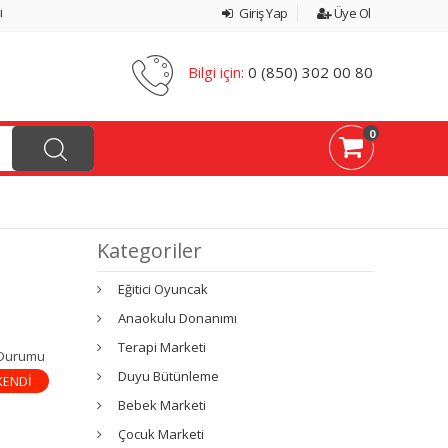
ı
Giriş Yap
Üye Ol
Bilgi için:
0 (850) 302 00 80
0
Kategoriler
Eğitici Oyuncak
Anaokulu Donanımı
Terapi Marketi
 Durumu
Duyu Bütünleme
KENDİ
Bebek Marketi
Çocuk Marketi