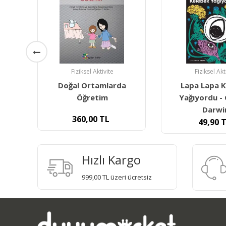
Fiziksel Aktivite
Fiziksel Akt
a
Lapa Lapa Kelebek
Eğitimin Mekan
Yağıyordu - Charles
Darwin
113,00
49,90
TL
Hızlı Kargo
999,00 TL üzeri ücretsiz