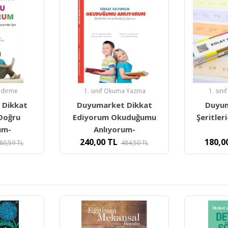
Fiz
a Yazma
1. sınıf Okuma Yazma
Duyumarke
 Dikkat
Duyumarket Hece
Görse
uduğumu
Şeritleri- İlk Okuma Ve
500,0
um-
Hızlı
180,00
TL
84,50
TL
271,19
TL