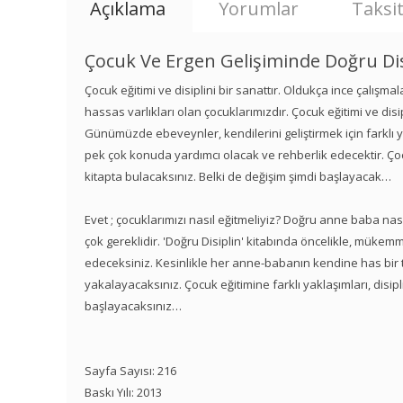
Açıklama
Yorumlar
Taksit
Çocuk Ve Ergen Gelişiminde Doğru Dis
Çocuk eğitimi ve disiplini bir sanattır. Oldukça ince çalışmal
hassas varlıkları olan çocuklarımızdır. Çocuk eğitimi ve dis
Günümüzde ebeveynler, kendilerini geliştirmek için farklı 
pek çok konuda yardımcı olacak ve rehberlik edecektir. Çocu
kitapta bulacaksınız. Belki de değişim şimdi başlayacak…
Evet ; çocuklarımızı nasıl eğitmeliyiz? Doğru anne baba nas
çok gereklidir. 'Doğru Disiplin' kitabında öncelikle, mükem
edeceksiniz. Kesinlikle her anne-babanın kendine has bir ta
yakalayacaksınız. Çocuk eğitimine farklı yaklaşımları, disip
başlayacaksınız…
Sayfa Sayısı: 216
Baskı Yılı: 2013