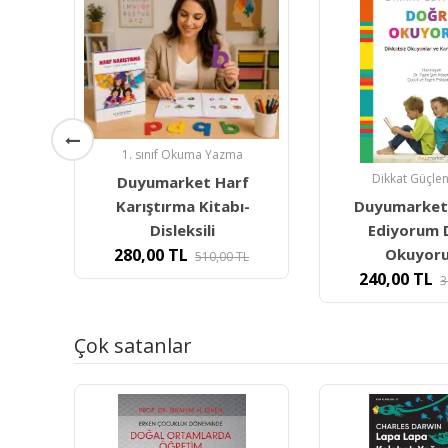
Dikkat Güçlendirme
1. sınıf Okum
f
Duyumarket Dikkat
Duyumarket
-
Ediyorum Doğru
Ediyorum Ok
Okuyorum-
Anlıyor
L
240,00
TL
240,00
TL
380,59
TL
4
Çok satanlar