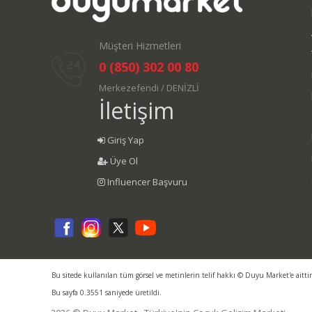
Müşteri Hizmetleri
0 (850) 302 00 80
Merkezefendi / DENİZLİ
İletişim
Giriş Yap
Üye Ol
Influencer Başvuru
Bu sitede kullanılan tüm görsel ve metinlerin telif hakkı © Duyu Market'e aitti
Bu sayfa 0.3551 saniyede üretildi.