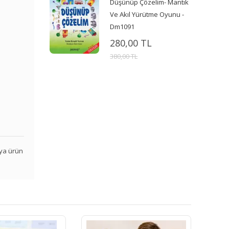
Düşünüp Çözelim- Mantık
Ve Akıl Yürütme Oyunu -
Dm1091
280,00 TL
380,00 TL
veya ürün