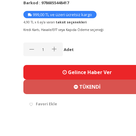
Barkod : 9786055448417
999,00 TL ve üzeri ücretsiz kargo
4,90 TL x 6 ay’a varan
taksit seçenekleri
Kredi Kartı, Havale/EFT veya Kapıda Ödeme seçeneği
Adet
Gelince Haber Ver
TÜKENDİ
Favori Ekle