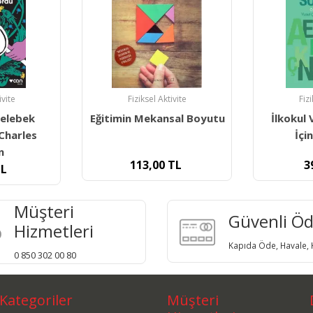
ivite
Fiziksel Aktivite
Fiz
sal Boyutu
İlkokul Ve Ortaokullar
İ
İçin Deyimler
TL
39,90
TL
11
Müşteri
Güvenli Ö
Hizmetleri
Kapıda Öde, Havale, K
0 850 302 00 80
Kategoriler
Müşteri