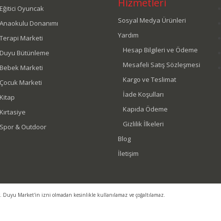
Hizmetleri
Eğitici Oyuncak
Sosyal Medya Ürünleri
Anaokulu Donanımı
Yardım
Terapi Marketi
Hesap Bilgileri ve Ödeme
Duyu Bütünleme
Mesafeli Satış Sözleşmesi
Bebek Marketi
Kargo ve Teslimat
Çocuk Marketi
İade Koşulları
Kitap
Kapıda Ödeme
Kırtasiye
Gizlilik İlkeleri
Spor & Outdoor
Blog
İletişim
r. Duyu Market'in izni olmadan kesinlikle kullanılamaz ve çoğaltılamaz.