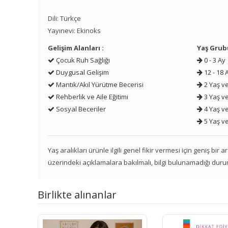
Dili: Türkçe
Yayınevi: Ekinoks
Gelişim Alanları :
Yaş Grub
Çocuk Ruh Sağlığı
0 - 3 Ay
Duygusal Gelişim
12 - 18 
Mantık/Akıl Yürütme Becerisi
2 Yaş ve
Rehberlik ve Aile Eğitimi
3 Yaş ve
Sosyal Beceriler
4 Yaş ve
5 Yaş ve
Yaş aralıkları ürünle ilgili genel fikir vermesi için geniş bir
üzerindeki açıklamalara bakılmalı, bilgi bulunamadığı duru
Birlikte alınanlar