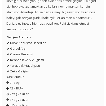
sevdiğini hissediyor. İçinden öyle dans etmek geliyor ki bir goril
gibi hoplayıp zıplamaktan ve kollarını oynatmaktan kendini
alamıyor. Arkadaşı Elif ise dans etmeyi hiç sevmiyor. Burcu'ysa
baleyi çok seviyor çünkü bale öyküler anlatan bir dans türü.
Deniz'e gelince, o hip-hopa bayılıyor. Peki siz dans etmeyi
seviyor musunuz?
Gelişim Alanları :
Dil ve Konuşma Becerileri
Görsel Algı
Okuma Becerisi
Rehberlik ve Aile Eğitimi
Yaratıcılık/Hayalgücü
Zeka Gelişimi
Yaş Grubu :
0 - 3 Ay
12 - 18 Ay
2 Yaş ve üzeri
3 Yaş ve üzeri
4 Yaş ve üzeri