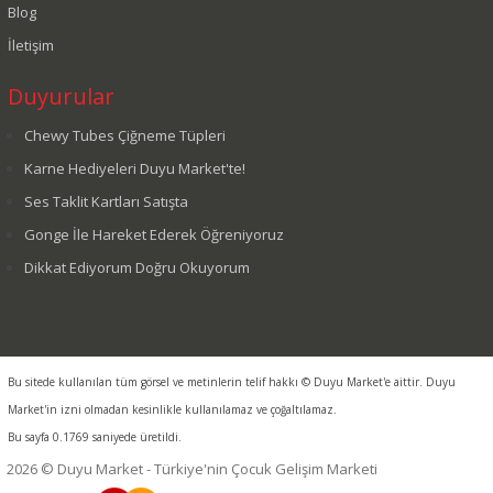
Blog
İletişim
Duyurular
Chewy Tubes Çiğneme Tüpleri
Karne Hediyeleri Duyu Market'te!
Ses Taklit Kartları Satışta
Gonge İle Hareket Ederek Öğreniyoruz
Dikkat Ediyorum Doğru Okuyorum
Bu sitede kullanılan tüm görsel ve metinlerin telif hakkı © Duyu Market'e aittir. Duyu
Market'in izni olmadan kesinlikle kullanılamaz ve çoğaltılamaz.
Bu sayfa 0.1769 saniyede üretildi.
2026 © Duyu Market - Türkiye'nin Çocuk Gelişim Marketi