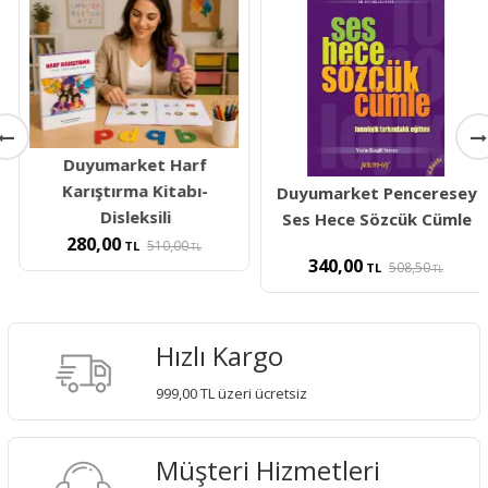
Duyumarket Harf
Karıştırma Kitabı-
Duyumarket Penceresey
Disleksili
Ses Hece Sözcük Cümle
280,00
510,00
TL
TL
340,00
508,50
TL
TL
Hızlı Kargo
999,00 TL üzeri ücretsiz
Müşteri Hizmetleri