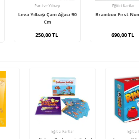
lbaşı
Eğitici Kartlar
Eğ
m Ağacı 90
Brainbox First Numbers
Brainbox
TL
690,00
TL
69
tlar
Eğitici Kartlar
Eğ