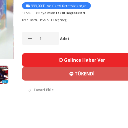
999,00 TL ve üzeri ücretsiz kargo
117,80 TL x 6 ay’a varan
taksit seçenekleri
Kredi Kartı, Havale/EFT seçeneği
Adet
Gelince Haber Ver
TÜKENDİ
Favori Ekle