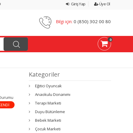
ı
Giriş Yap
Üye Ol
Bilgi için:
0 (850) 302 00 80
0
Kategoriler
Eğitici Oyuncak
Anaokulu Donanımı
 Durumu
Terapi Marketi
KENDİ
Duyu Bütünleme
Bebek Marketi
Çocuk Marketi