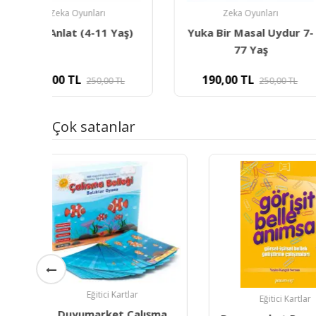
Zeka Oyunları
Parti ve Yı
aş)
Yuka Bir Masal Uydur 7-
Leva Yılbaşı Ça
77 Yaş
Cm
190,00
TL
250,00
L
250,00
TL
Çok satanlar
Eğitici Kartlar
Eğitici Kar
ma