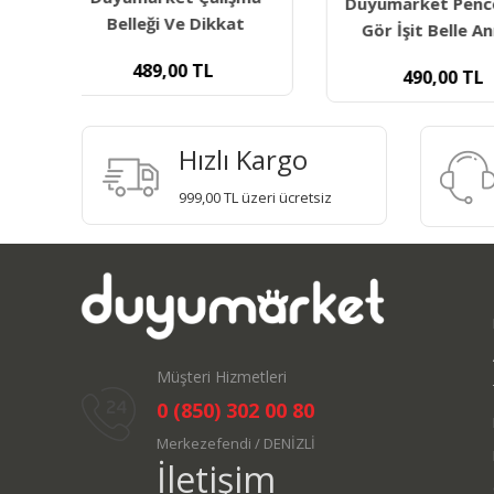
Duyumarket Penceresey
Bellek Geliştir
t
Gör İşit Belle Anımsa
490,00
TL
600,00
Hızlı Kargo
999,00 TL üzeri ücretsiz
Müşteri Hizmetleri
0 (850) 302 00 80
Merkezefendi / DENİZLİ
İletişim