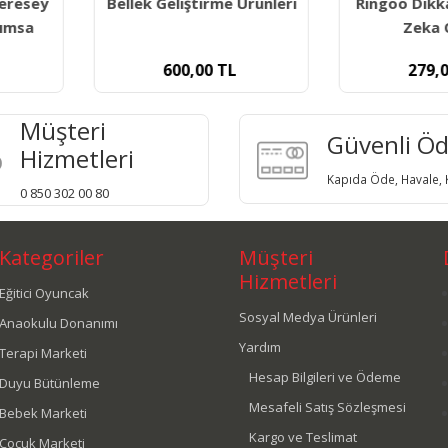
me Ürünleri
Ringoo Dikkat Geliştiren
Yol Bul
Zeka Oyunu
Görs
TL
279,00
TL
45
Müşteri
Güvenli Ö
Hizmetleri
Kapıda Öde, Havale, K
0 850 302 00 80
Kategoriler
Müşteri
Hizmetleri
Eğitici Oyuncak
Sosyal Medya Ürünleri
Anaokulu Donanımı
Yardım
Terapi Marketi
Hesap Bilgileri ve Ödeme
Duyu Bütünleme
Mesafeli Satış Sözleşmesi
Bebek Marketi
Kargo ve Teslimat
Çocuk Marketi