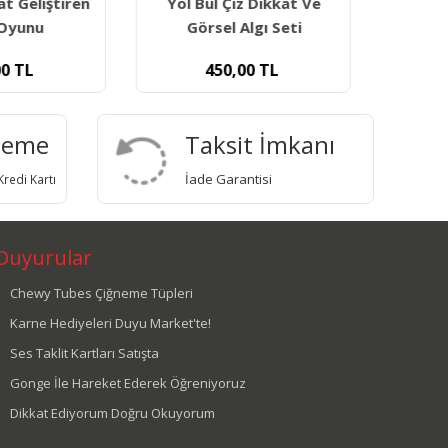
 Çiz Dikkat Ve
Farkı Bul Dikkat Ve
Far
el Algı Seti
Konsantrasyon Oyunu
0,00
TL
150,00
TL
deme
Taksit İmkanı
İade Garantisi
redi Kartı
Duyurular
Chewy Tubes Çiğneme Tüpleri
Karne Hediyeleri Duyu Market'te!
Ses Taklit Kartları Satışta
Gonge İle Hareket Ederek Öğreniyoruz
Dikkat Ediyorum Doğru Okuyorum