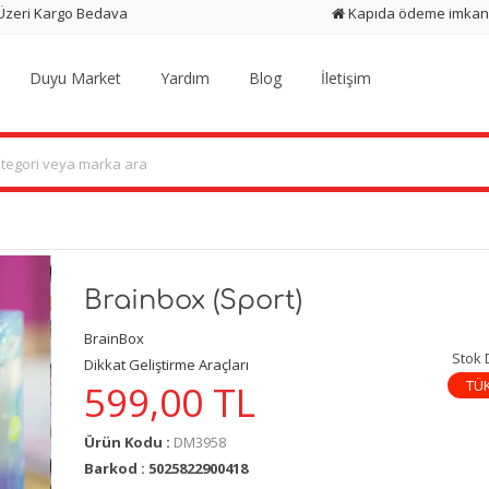
 Üzeri Kargo Bedava
Kapıda ödeme imkan
Duyu Market
Yardım
Blog
İletişim
Brainbox (Sport)
BrainBox
Stok
Dikkat Geliştirme Araçları
TÜ
599,00
TL
Ürün Kodu :
DM3958
Barkod : 5025822900418