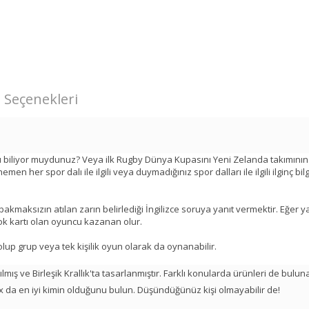
 Seçenekleri
biliyor muydunuz? Veya ilk Rugby Dünya Kupasını Yeni Zelanda takımının
r spor dalı ile ilgili veya duymadığınız spor dalları ile ilgili ilginç bilg
akmaksızın atılan zarın belirlediği İngilizce soruya yanıt vermektir. Eğer y
ok kartı olan oyuncu kazanan olur.
olup grup veya tek kişilik oyun olarak da oynanabilir.
ış ve Birleşik Krallık'ta tasarlanmıştır. Farklı konularda ürünleri de bulun
ox da en iyi kimin olduğunu bulun. Düşündüğünüz kişi olmayabilir de!