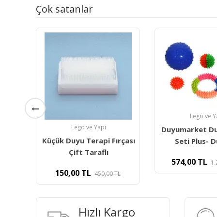
Çok satanlar
Lego ve Yapı
Lego ve Y
Duyumarket Duyu Terapi
rçası
Duyumarket Di
Seti Plus- Duyusal
Topu 5.5cm-
574,00
TL
1.213,20
TL
120,00
TL
L
3
Hızlı Kargo