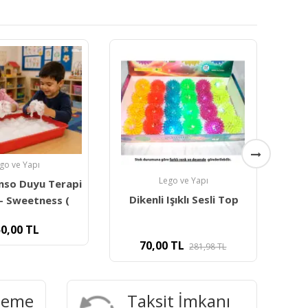
Lego ve Yapı
Taktil Duyusal Eldiven
go ve Yapı
Işıklı Sesli Top
Re
T
190,00
TL
TL
281,98
TL
deme
Taksit İmkanı