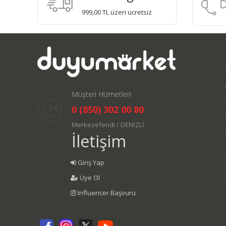
999,00 TL üzeri ücretsiz
Müşteri Hizmetleri
0 (850) 302 00 80
Merkezefendi / DENİZLİ
İletişim
Giriş Yap
Üye Ol
Influencer Başvuru