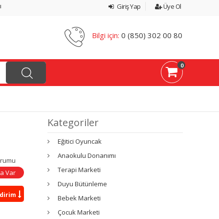
ı
Giriş Yap
Üye Ol
Bilgi için:
0 (850) 302 00 80
0
Kategoriler
Eğitici Oyuncak
Anaokulu Donanımı
urumu
Terapi Marketi
a Var
Duyu Bütünleme
ndirim
Bebek Marketi
Çocuk Marketi