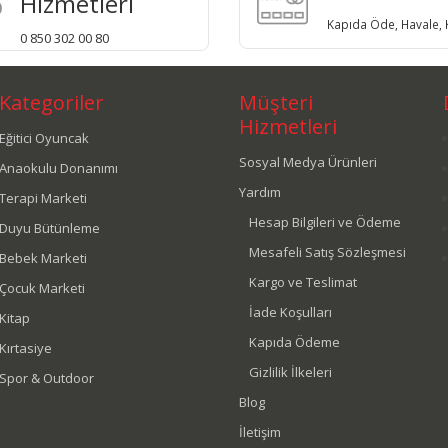
Hizmetleri
Kapıda Öde, Havale, K
0 850 302 00 80
Kategoriler
Müşteri
Hizmetleri
Eğitici Oyuncak
Sosyal Medya Ürünleri
Anaokulu Donanımı
Yardım
Terapi Marketi
Hesap Bilgileri ve Ödeme
Duyu Bütünleme
Mesafeli Satış Sözleşmesi
Bebek Marketi
Kargo ve Teslimat
Çocuk Marketi
İade Koşulları
Kitap
Kapıda Ödeme
Kırtasiye
Gizlilik İlkeleri
Spor & Outdoor
Blog
İletişim