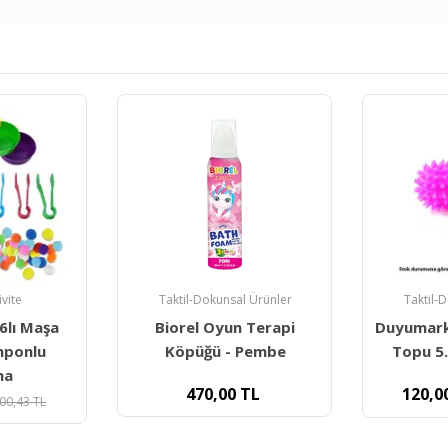
l Ürünler
Taktil-Dokunsal Ürünler
Le
 Terapi
Duyumarket Dikenli Duyu
Think M
Pembe
Topu 5.5cm- Duyusal
Silikon 
TL
120,00
TL
29
348,14
TL