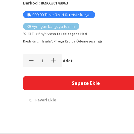
Barkod : 8696630148063
999,00 TL ve üzeri ücretsiz kargo
Aynı gün kargoya teslim
92,43 TL x 6 ay’a varan
taksit seçenekleri
Kredi Kartı, Havale/EFT veya Kapıda Ödeme seçeneği
Adet
Sepete Ekle
Favori Ekle