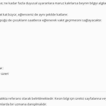
rse; ne kadar fazla duyusal uyaranlara maruz kalırlarsa beynin bilgiyi algıl
t kat büyür, eğlenceniz de aynı şekilde katlanır.
püğü de çocukların saatlerce eğlenerek vakit geçirmesini sağlayacaktır.
u :
 üzeri
 aralıkta referans olarak belirtilmektedir. Kesin bilgi için üretici sayfalarına 
mlarda bir uzmana danışılmalıdır.