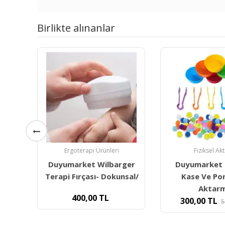
Birlikte alınanlar
Fiziksel Aktivite
Taktil-Dokunsa
ger
Duyumarket 6lı Maşa
Biorel Oyun
nsal/
Kase Ve Ponponlu
Köpüğü - 
Aktarma
470,00
300,00
TL
500,43
TL