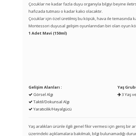
Çocuklar ne kadar fazla duyu organıyla bilgiyi beyine ileti
hafızada tutması o kadar kalıcı olacaktır.
Çocuklar için özel üretilmiş bu köpük, hava ile temasında ka
Montessori duyusal gelişim oyunlarından biri olan oyun kö
1 Adet Mavi (150ml)
Gelişim Alanları :
Yaş Grub
Görsel Algı
3 Yaş ve
Taktil/Dokunsal Algı
Yaratıcılık/Hayalgücü
Yaş aralıkları ürünle ilgili genel fikir vermesi için geniş bir
üzerindeki açıklamalara bakılmalı, bilgi bulunamadığı duru