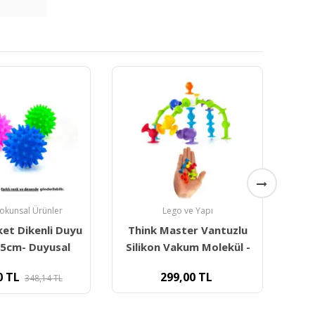
go ve Yapı
Ergoterapi Ürünleri
aster Vantuzlu
Duyumarket Wilbarger
D
Vakum Molekül -
Terapi Fırçası- Dokunsal/
9,00
TL
400,00
TL