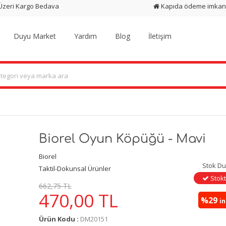
 Üzeri Kargo Bedava
Kapıda ödeme imkan
Duyu Market
Yardım
Blog
İletişim
Biorel Oyun Köpüğü - Mavi
Biorel
Stok D
Taktil-Dokunsal Ürünler
Stokt
662,75 TL
470,00
TL
%29
i
Ürün Kodu :
DM20151