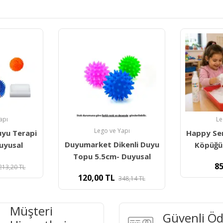
Lego ve Yapı
apı
Le
Happy Senso Duyu Terapi
kenli Duyu
Dikenli 
Köpüğü- Sweetness (
 Duyusal
850,00
TL
70,00
48,14
TL
Müşteri
Güvenli Ö