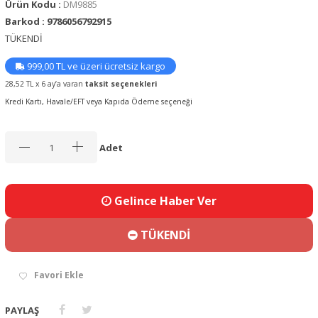
Ürün Kodu :
DM9885
Barkod : 9786056792915
TÜKENDİ
999,00 TL ve üzeri ücretsiz kargo
28,52 TL x 6 ay’a varan
taksit seçenekleri
Kredi Kartı, Havale/EFT veya Kapıda Ödeme seçeneği
Adet
Gelince Haber Ver
TÜKENDİ
Favori Ekle
PAYLAŞ