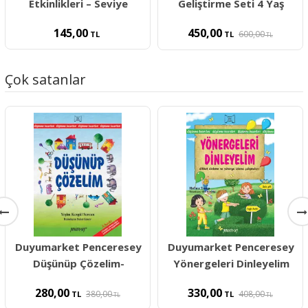
Etkinlikleri – Seviye
Geliştirme Seti 4 Yaş
145,00
450,00
600,00
TL
TL
TL
Çok satanlar
Duyumarket Penceresey
Duyumarket Penceresey
Düşünüp Çözelim-
Yönergeleri Dinleyelim
280,00
330,00
380,00
408,00
TL
TL
TL
TL