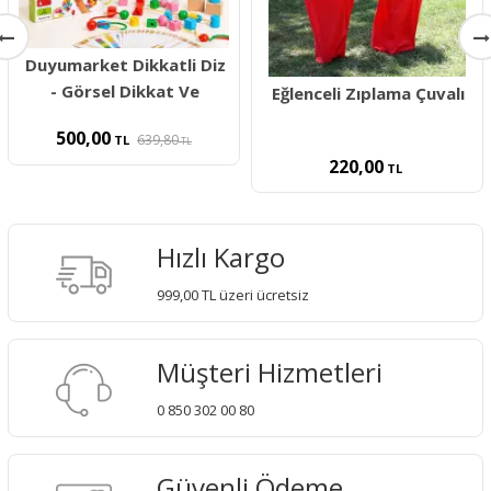
Duyumarket Dikkatli Diz
- Görsel Dikkat Ve
Eğlenceli Zıplama Çuvalı
500,00
639,80
TL
TL
220,00
TL
Hızlı Kargo
999,00 TL üzeri ücretsiz
Müşteri Hizmetleri
0 850 302 00 80
Güvenli Ödeme