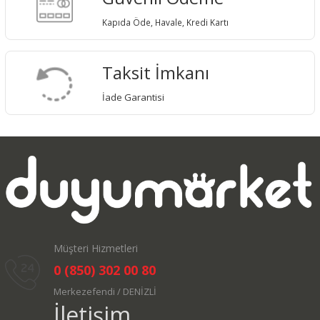
Kapıda Öde, Havale, Kredi Kartı
Taksit İmkanı
İade Garantisi
Müşteri Hizmetleri
0 (850) 302 00 80
Merkezefendi / DENİZLİ
İletişim