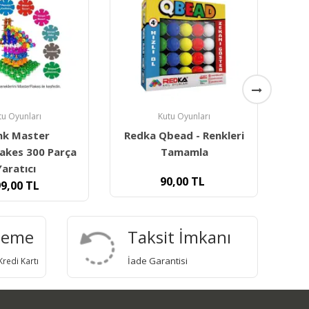
Kutu Oyunları
Redka T- Tangram Zeka
tu Oyunları
Oyunu - Doğal Ahşap
ead - Renkleri
amamla
80,00
TL
0,00
TL
deme
Taksit İmkanı
İade Garantisi
redi Kartı