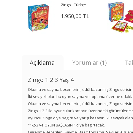
Zingo - Türkçe
1.950,00 TL
Açıklama
Yorumlar (1)
Tak
Zingo 1 2 3 Yaş 4
Okuma ve sayma becerilerini, ödül kazanmış Zingo serisindeki
İki seviyeli olan bu oyun sayma ve toplama üzerine odakla
Okuma ve sayma becerilerini, ödül kazanmış Zingo serisindeki
Zingo 1-2-3 ile oyuncular kartların üzerindeki görüntülerle s
oyuncu Zingo diye bağırır ve yarışı kazanır. İki seviyeli 
"1-2-3 ve OYUN BAŞLASIN!" diye bağırtacak.
Öğrenme Becerileri: Sayma, Basit Toplama, Sayıları Algıla