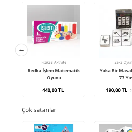
Kutu Oyun
Zeka Oyunları
Katamino Aile
atik
Yuka Bir Masal Uydur 7-
77 Yaş
2.499,00
190,00
TL
250,00
TL
Çok satanlar