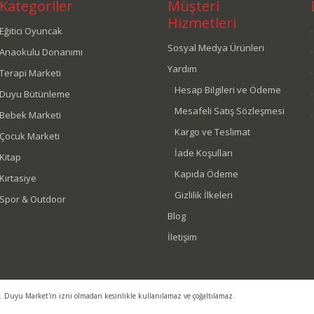
Kategoriler
Müşteri
Hizmetleri
Eğitici Oyuncak
Sosyal Medya Ürünleri
Anaokulu Donanımı
Yardım
Terapi Marketi
Hesap Bilgileri ve Ödeme
Duyu Bütünleme
Mesafeli Satış Sözleşmesi
Bebek Marketi
Kargo ve Teslimat
Çocuk Marketi
İade Koşulları
Kitap
Kapıda Ödeme
Kırtasiye
Gizlilik İlkeleri
Spor & Outdoor
Blog
İletişim
r. Duyu Market'in izni olmadan kesinlikle kullanılamaz ve çoğaltılamaz.