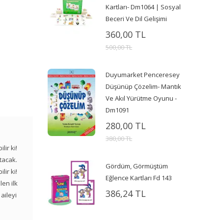
Kartları- Dm1064 | Sosyal
Beceri Ve Dil Gelişimi
360,00 TL
500,00 TL
Duyumarket Penceresey
Düşünüp Çözelim- Mantık
Ve Akıl Yürütme Oyunu -
Dm1091
280,00 TL
380,00 TL
lir ki!
tacak.
Gördüm, Görmüştüm
lir ki!
Eğlence Kartları Fd 143
len ilk
386,24 TL
aileyi