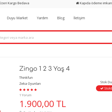
 Üzeri Kargo Bedava
Kapıda ödeme imkan
Duyu Market
Yardım
Blog
İletişim
Zingo 1 2 3 Yaş 4
Thinkfun
Stok D
Zeka Oyunları
Stokt
1 Yorum
1.900,00
TL