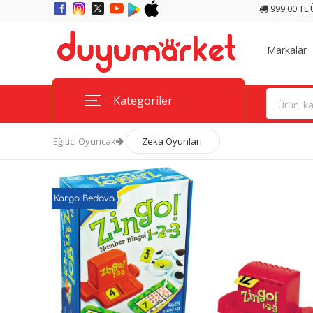
999,00 TL
Markalar
Kategoriler
Eğitici Oyuncak
Zeka Oyunları
Kargo Bedava