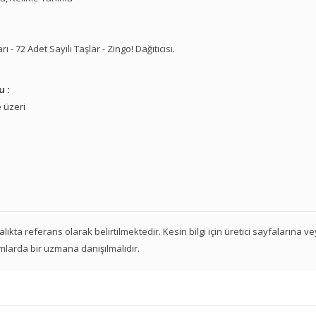
rı - 72 Adet Sayılı Taşlar - Zingo! Dağıtıcısı.
u :
 üzeri
 aralıkta referans olarak belirtilmektedir. Kesin bilgi için üretici sayfalarına 
mlarda bir uzmana danışılmalıdır.