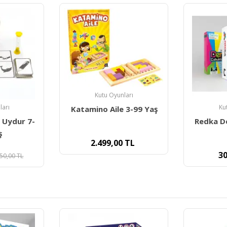
ları
Kutu Oyunları
Ku
 3-99 Yaş
Redka Denge Çubukları
Tik Tak 
Bul, Bo
TL
300,00
TL
1.3