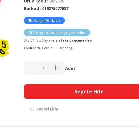
Ürün Kodu :
DM2639
Barkod : 019275077037
Kargo Bedava
2 iş gününde kargoya teslim
373,67 TL x 6 ay’a varan
taksit seçenekleri
Kredi Kartı, Havale/EFT seçeneği
Adet
Sepete Ekle
Favori Ekle