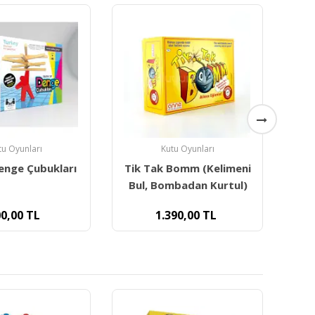
tu Oyunları
Fiziksel Aktivite
Bomm (Kelimeni
Redka İşlem Matematik
Yuk
mbadan Kurtul)
Oyunu
90,00
TL
440,00
TL