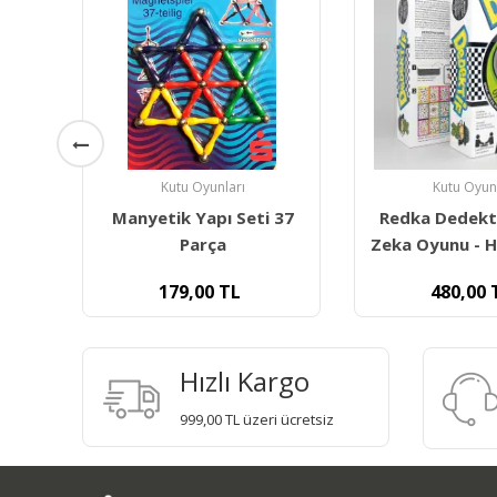
Kutu Oyunları
Kutu Oyun
 37
Redka Dedektif Akıl Ve
Redka Loo
Zeka Oyunu - Hız, Refleks
480,00
TL
600,00
Hızlı Kargo
999,00 TL üzeri ücretsiz