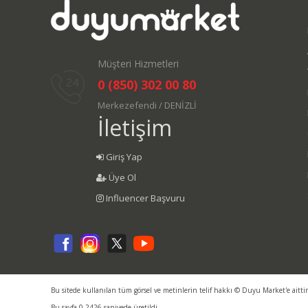
Müşteri Hizmetleri
0 (850) 302 00 80
Merkezefendi / DENİZLİ
İletişim
Giriş Yap
Üye Ol
Influencer Başvuru
Bu sitede kullanılan tüm görsel ve metinlerin telif hakkı © Duyu Market'e aitti
Bu sayfa 0.2426 saniyede üretildi.