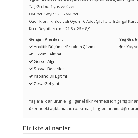
Yaş Grubu: 4 yaş ve üzeri,
Oyuncu Sayısı: 2 - 6 oyuncu
Özellikleri: İki Seviyeli Oyun - 6 Adet Çift Taraflı Zingo! Kartla
Kutu Boyutları (cm): 21,6 x 26 x 8,9
Gelişim Alanları :
Yaş Grub
Analitik Düşünce/Problem Çözme
4 Yaş ve
Dikkat Gelişimi
Görsel Algı
Sosyal Beceriler
Yabancı Dil Eğitimi
Zeka Gelişimi
Yaş aralıkları ürünle ilgili genel fikir vermesi için geniş bir
üzerindeki açıklamalara bakılmalı, bilgi bulunamadığı duru
Birlikte alınanlar