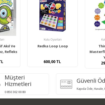
ları
Kutu Oyunları
Ku
p Loop
Think Master
Redka Qb
Masterflakes 300 Parça
T
Yaratıcı
TL
9
299,00
TL
Müşteri
Güvenli Ö
Hizmetleri
Kapıda Öde, Havale, K
0 850 302 00 80