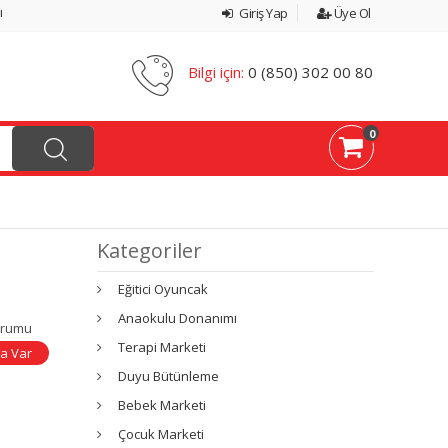
ı
Giriş Yap
Üye Ol
Bilgi için:
0 (850) 302 00 80
0
Kategoriler
Eğitici Oyuncak
Anaokulu Donanımı
urumu
Terapi Marketi
a Var
Duyu Bütünleme
Bebek Marketi
Çocuk Marketi