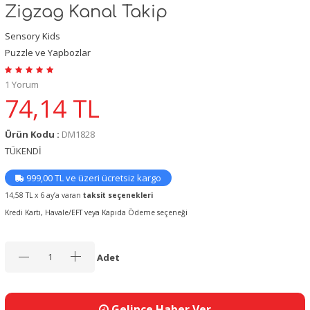
Zigzag Kanal Takip
Sensory Kids
Puzzle ve Yapbozlar
1 Yorum
74,14
TL
Ürün Kodu :
DM1828
TÜKENDİ
999,00 TL ve üzeri ücretsiz kargo
14,58 TL x 6 ay’a varan
taksit seçenekleri
Kredi Kartı, Havale/EFT veya Kapıda Ödeme seçeneği
Adet
Gelince Haber Ver