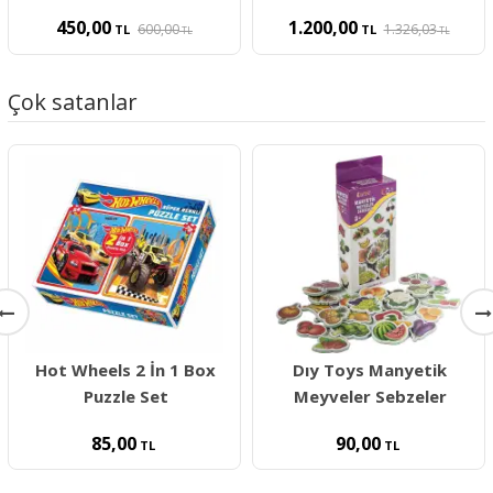
450,00
1.200,00
600,00
1.326,03
TL
TL
TL
TL
Çok satanlar
Hot Wheels 2 İn 1 Box
Dıy Toys Manyetik
Puzzle Set
Meyveler Sebzeler
85,00
90,00
TL
TL