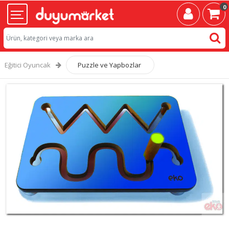
0
Eğitici Oyuncak
Puzzle ve Yapbozlar