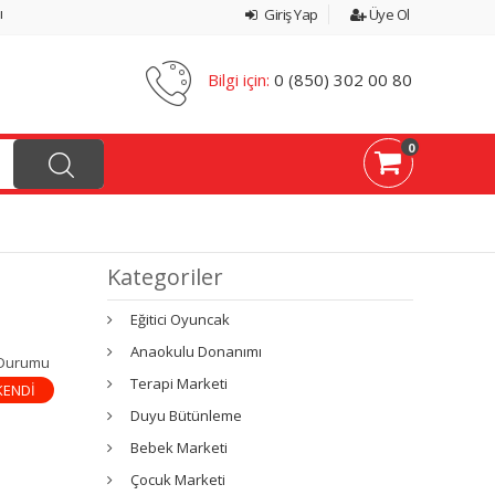
ı
Giriş Yap
Üye Ol
Bilgi için:
0 (850) 302 00 80
0
Kategoriler
Eğitici Oyuncak
Anaokulu Donanımı
 Durumu
Terapi Marketi
KENDİ
Duyu Bütünleme
Bebek Marketi
Çocuk Marketi