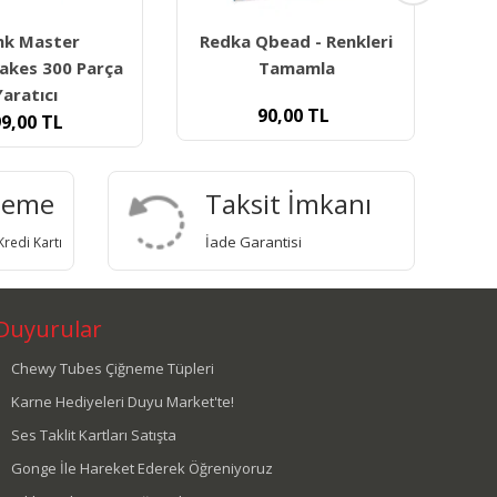
Redka T- Tangram Zeka
Oyunu - Doğal Ahşap
ead - Renkleri
amamla
80,00
TL
0,00
TL
deme
Taksit İmkanı
İade Garantisi
redi Kartı
Duyurular
Chewy Tubes Çiğneme Tüpleri
Karne Hediyeleri Duyu Market'te!
Ses Taklit Kartları Satışta
Gonge İle Hareket Ederek Öğreniyoruz