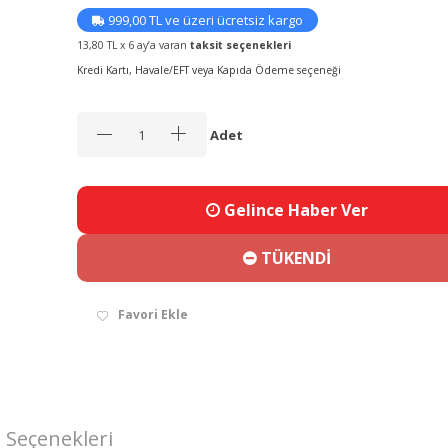
999,00 TL ve üzeri ücretsiz kargo
13,80 TL x 6 ay’a varan
taksit seçenekleri
Kredi Kartı, Havale/EFT veya Kapıda Ödeme seçeneği
Adet
Gelince Haber Ver
TÜKENDİ
Favori Ekle
 Seçenekleri