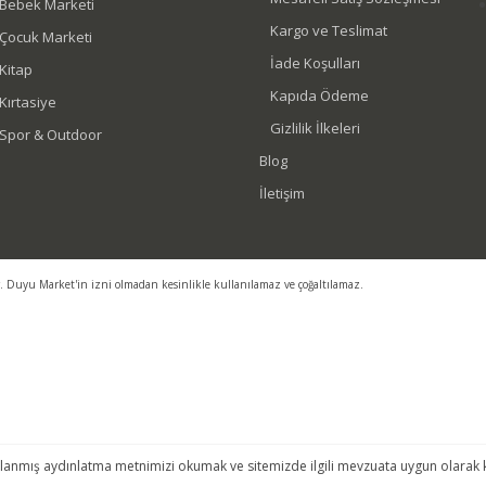
Bebek Marketi
Kargo ve Teslimat
Çocuk Marketi
İade Koşulları
Kitap
Kapıda Ödeme
Kırtasiye
Gizlilik İlkeleri
Spor & Outdoor
Blog
İletişim
r. Duyu Market'in izni olmadan kesinlikle kullanılamaz ve çoğaltılamaz.
lanmış aydınlatma metnimizi okumak ve sitemizde ilgili mevzuata uygun olarak kulla