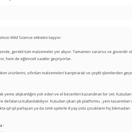
icisi Wild Science etiketini taşıyor.
risinde, gerekli tüm malzemeler yer alıyor. Tamamen zararsız ve güvenilir o
or, hem de eğlenceli saatler geçiriyorlar.
akım ürünlerini, sıfırdan malzemeleri karıştırarak ve çeşitli işlemlerden geç
tırnak yeme alışkanlığını yok eden ve el becerileri kazandıran bir set. Kutudan
 ve defalarca kullanılabiliyor. Kutudan çıkan şık platformu , yeni tasarımları
ta ışıl ışıl parlayan ya da simli ojelerle 8 yaş üstü çocukların hiç bıkmadan
u :