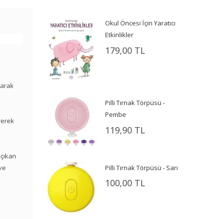
Okul Öncesi İçin Yaratıcı
Etkinlikler
179,00 TL
larak
Pilli Tırnak Törpüsü -
Pembe
irerek
119,90 TL
 çıkan
Pilli Tırnak Törpüsü - Sarı
 ve
100,00 TL