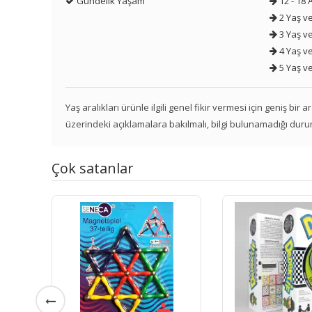
Gündelik Yaşam
12 - 18 
2 Yaş ve
3 Yaş ve
4 Yaş ve
5 Yaş ve
Yaş aralıkları ürünle ilgili genel fikir vermesi için geniş bir
üzerindeki açıklamalara bakılmalı, bilgi bulunamadığı duru
Çok satanlar