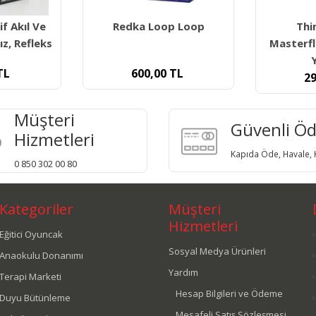
p Loop
Think Master
Redka Qb
Masterflakes 300 Parça
T
Yaratıcı
TL
9
299,00
TL
Müşteri
Güvenli Ö
Hizmetleri
Kapıda Öde, Havale, K
0 850 302 00 80
Kategoriler
Müşteri
Hizmetleri
Eğitici Oyuncak
Sosyal Medya Ürünleri
Anaokulu Donanımı
Yardım
Terapi Marketi
Hesap Bilgileri ve Ödeme
Duyu Bütünleme
Mesafeli Satış Sözleşmesi