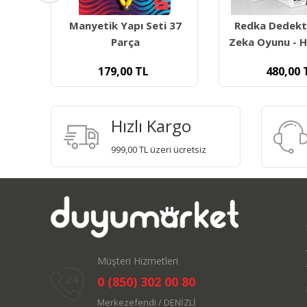
 37
Redka Dedektif Akıl Ve
Redka Loo
Zeka Oyunu - Hız, Refleks
480,00
TL
600,00
Hızlı Kargo
999,00 TL üzeri ücretsiz
Müşteri Hizmetleri
0 (850) 302 00 80
Merkezefendi / DENİZLİ