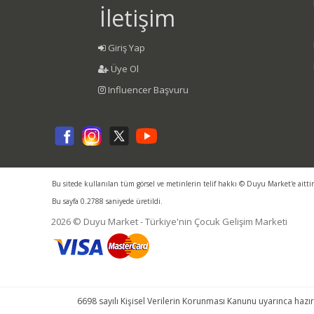
İletişim
Giriş Yap
Üye Ol
Influencer Başvuru
Bu sitede kullanılan tüm görsel ve metinlerin telif hakkı © Duyu Market'e aitti
Bu sayfa 0.2788 saniyede üretildi.
2026 © Duyu Market - Türkiye'nin Çocuk Gelişim Marketi
6698 sayılı Kişisel Verilerin Korunması Kanunu uyarınca hazır