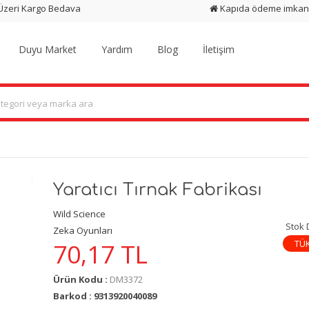
 Üzeri Kargo Bedava
Kapıda ödeme imkan
Duyu Market
Yardım
Blog
İletişim
Yaratıcı Tırnak Fabrikası
Wild Science
Stok
Zeka Oyunları
TÜ
70,17
TL
Ürün Kodu :
DM3372
Barkod : 9313920040089