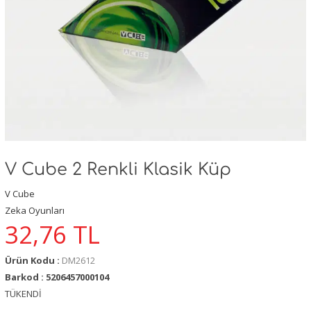
V Cube 2 Renkli Klasik Küp
V Cube
Zeka Oyunları
32,76
TL
Ürün Kodu :
DM2612
Barkod : 5206457000104
TÜKENDİ