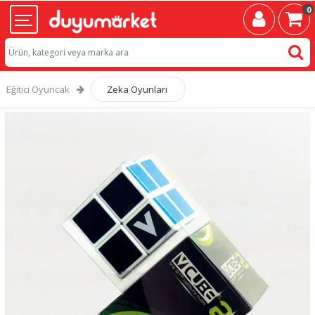
0
Eğitici Oyuncak
Zeka Oyunları