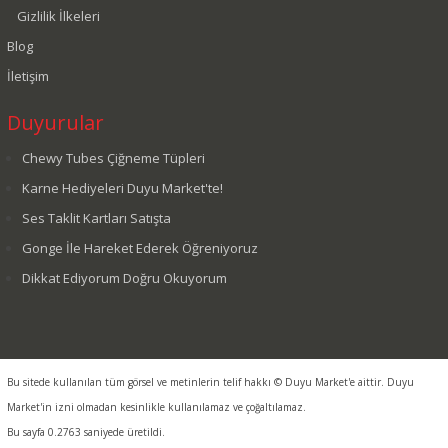
Gizlilik İlkeleri
Blog
İletişim
Duyurular
Chewy Tubes Çiğneme Tüpleri
Karne Hediyeleri Duyu Market'te!
Ses Taklit Kartları Satışta
Gonge İle Hareket Ederek Öğreniyoruz
Dikkat Ediyorum Doğru Okuyorum
Bu sitede kullanılan tüm görsel ve metinlerin telif hakkı © Duyu Market'e aittir. Duyu
Market'in izni olmadan kesinlikle kullanılamaz ve çoğaltılamaz.
Bu sayfa 0.2763 saniyede üretildi.