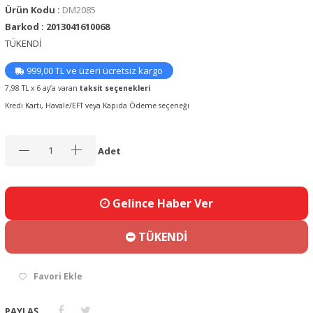
Ürün Kodu :
DM2085
Barkod : 2013041610068
TÜKENDİ
999,00 TL ve üzeri ücretsiz kargo
7,98 TL x 6 ay’a varan
taksit seçenekleri
Kredi Kartı, Havale/EFT veya Kapıda Ödeme seçeneği
Adet
Gelince Haber Ver
TÜKENDİ
Favori Ekle
PAYLAŞ