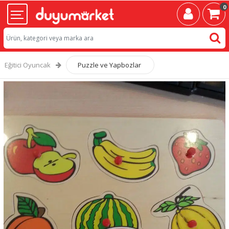
0
Eğitici Oyuncak
Puzzle ve Yapbozlar