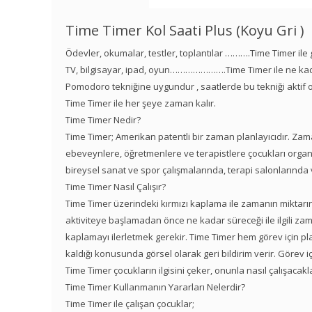
Time Timer Kol Saati Plus (Koyu Gri )
Ödevler, okumalar, testler, toplantılar ……….Time Timer ile
TV, bilgisayar, ipad, oyun………………….Time Timer ile ne kada
Pomodoro tekniğine uygundur , saatlerde bu tekniği aktif ol
Time Timer ile her şeye zaman kalır.
Time Timer Nedir?
Time Timer; Amerikan patentli bir zaman planlayıcıdır. Zama
ebeveynlere, öğretmenlere ve terapistlere çocukları organi
bireysel sanat ve spor çalışmalarında, terapi salonlarında v
Time Timer Nasıl Çalışır?
Time Timer üzerindeki kırmızı kaplama ile zamanın miktarın
aktiviteye başlamadan önce ne kadar süreceği ile ilgili z
kaplamayı ilerletmek gerekir. Time Timer hem görev için
kaldığı konusunda görsel olarak geri bildirim verir. Görev
Time Timer çocukların ilgisini çeker, onunla nasıl çalışacakla
Time Timer Kullanmanın Yararları Nelerdir?
Time Timer ile çalışan çocuklar;