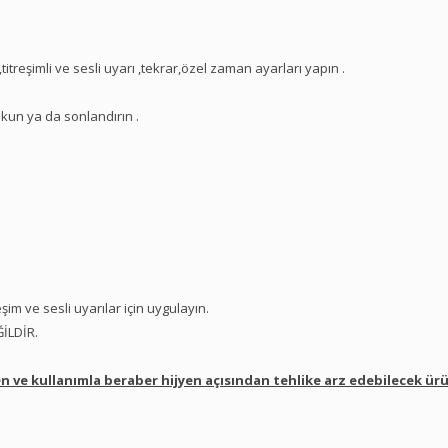
 ,titreşimli ve sesli uyarı ,tekrar,özel zaman ayarları yapın .
kun ya da sonlandırın .
reşim ve sesli uyarılar için uygulayın.
İLDİR.
n ve kullanımla beraber hijyen açısından tehlike arz edebilecek ür