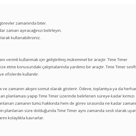
 görevler zamanında biter.
r zaman ayıracağınızı belirleyin.
arak kullanabilirsiniz.
nı verimli kullanmak için geliştirilmiş mükemmel bir araçtır. Time Timer
ze etme konusundaki çalışmalarında yardımcı bir araçtır. Time Timer sınıft
e ofislerde kullanılır.
ı ve zamanın akışını somut olarak gösterir. Ödeve, toplantıya ya da herhan
aman planlaması yapıp Time Timer üzerinde belirlenen süreye kadar kırmızı
 planlanan zamanın tümü hakkında hem de görev sırasında ne kadar zaman
 için planlanan süre dolduğunda Time Timer aynı zamanda sesli olarak uyarı
rını kolaylıkla kavrarlar.