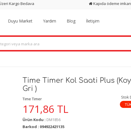
 Üzeri Kargo Bedava
Kapıda ödeme imkan
Duyu Market
Yardım
Blog
İletişim
Time Timer Kol Saati Plus (Ko
Gri )
Stok
Time Timer
TÜ
171,86
TL
Ürün Kodu :
DM1856
Barkod : 094922421135