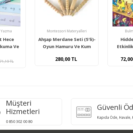
a Yazma
Montessori Materyalleri
Bulm
t Hece
Ahşap Merdane Seti (5'li)-
Hidde
 Okuma Ve
Oyun Hamuru Ve Kum
Etkinlik
280,00
TL
72,00
71,19
TL
Müşteri
Güvenli Ö
Hizmetleri
Kapıda Öde, Havale, K
0 850 302 00 80