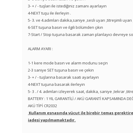
3- + / - tuşları ile istediğiniz zamanı ayarlayın
4-NEXT tuşu ile ilerleyin .
5- 3. ve 4.adımları dakika,saniye ,sesli uyarı ,titreşimli uyarı
6-SET tuşuna basın ve ilgili bölümden çıkın
7-Start / Stop tuşuna basarak zaman planlayıcı devreye so
ALARM AYARI :
1-1 kere mode basın ve alarm modunu seçin
2-3 saniye SET tuşuna basın ve çekin
3- + / - tuşlarına basarak saati ayarlayın
4-NEXT tuşuna basarak ilerleyin
5- 3 . / 4. adımları izleyerek saat, dakika, saniye ,tekrar ,tit
BATTERY : 1 YIL GARANTİLİ / AKÜ GARANTİ KAPSAMINDA DEĞ
AKÜ TİPİ CR2032
Kullanım esnasında vücut ile birebir temas gerektire
iadesi yapılmamaktadır.