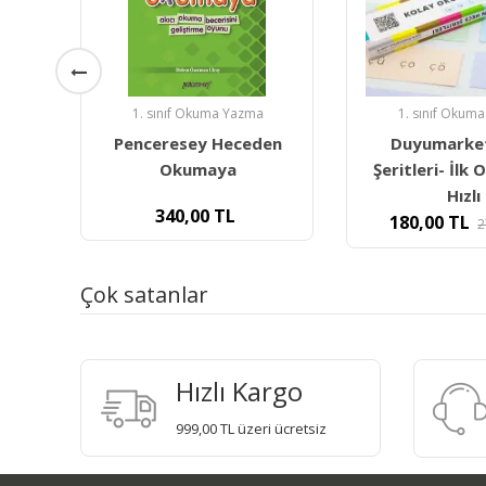
1. sınıf Okuma Yazma
1. sınıf Okum
ı -
Penceresey Heceden
Duyumarke
0
Okumaya
Şeritleri- İlk
Hızlı
340,00
TL
180,00
TL
2
Çok satanlar
Hızlı Kargo
999,00 TL üzeri ücretsiz