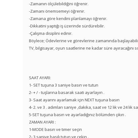
-Zamanın ölçülebildiğini öğrenir.
-Zamanı önemsemeyi öğrenir.
-Zamana göre kendini planlamayı öğrenir.
-Dikkatini yaptığı iş üzerinde sürdürebilir.
-Çalışma disiplini edinir.
Böylece; Ödevlerine ve görevlerine zamanında başlayabilir.
TV, bilgisayar, oyun saatlerine ne kadar süre ayıracağını 
SAAT AYARI:
1- SET tuşuna 3 saniye basın ve tutun
2- + / - tuşlarına basarak saati ayarlayın .
3- Saat ayarını ayarlamak için NEXT tuşuna basın
4- 2. ve 3 . adımları saniye ,dakika, saat ve 12 lık ve 24 lık sa
5-SET tuşuna basın ve ayarladığınız bölümden çıkın .
ZAMAN AYARI :
1-MODE basın ve tımer seçin
2- 3 saniye basılı tutun ve çekin .