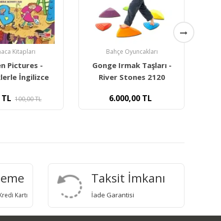
aca Kitapları
Bahçe Oyuncakları
n Pictures -
Gonge Irmak Taşları -
P
lerle İngilizce
River Stones 2120
TL
6.000,00
TL
100,00
TL
deme
Taksit İmkanı
İade Garantisi
redi Kartı