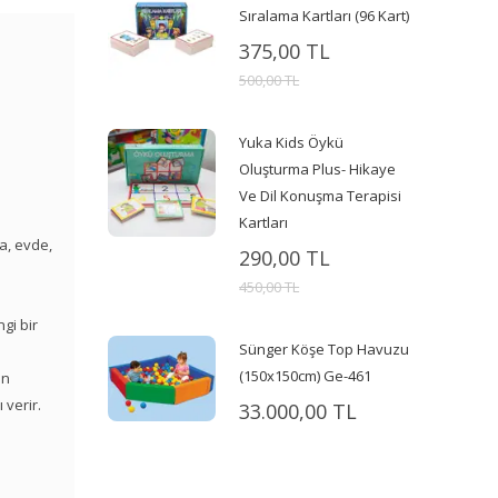
Sıralama Kartları (96 Kart)
375,00 TL
500,00 TL
Yuka Kids Öykü
Oluşturma Plus- Hikaye
Ve Dil Konuşma Terapisi
Kartları
a, evde,
290,00 TL
450,00 TL
gi bir
Sünger Köşe Top Havuzu
(150x150cm) Ge-461
ın
 verir.
33.000,00 TL