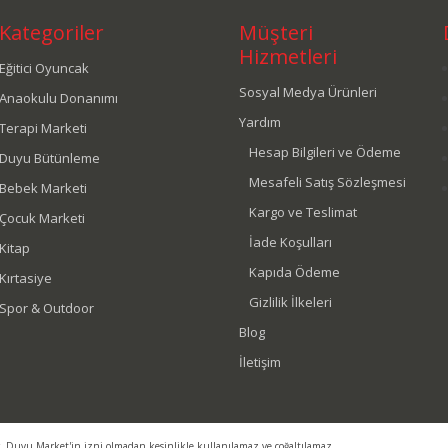
Kategoriler
Müşteri
Hizmetleri
Eğitici Oyuncak
Sosyal Medya Ürünleri
Anaokulu Donanımı
Yardım
Terapi Marketi
Hesap Bilgileri ve Ödeme
Duyu Bütünleme
Mesafeli Satış Sözleşmesi
Bebek Marketi
Kargo ve Teslimat
Çocuk Marketi
İade Koşulları
Kitap
Kapıda Ödeme
Kırtasiye
Gizlilik İlkeleri
Spor & Outdoor
Blog
İletişim
r. Duyu Market'in izni olmadan kesinlikle kullanılamaz ve çoğaltılamaz.