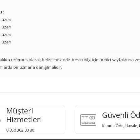
u :
 üzeri
 üzeri
 üzeri
 üzeri
 aralıkta referans olarak belirtilmektedir. Kesin bilgi için üretici sayfalarına 
mlarda bir uzmana danışılmalıdır.
Müşteri
Güvenli Ö
Hizmetleri
Kapıda Öde, Havale, K
0 850 302 00 80