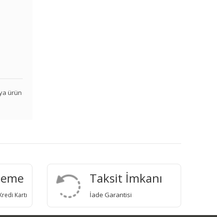
veya ürün
deme
Taksit İmkanı
İade Garantisi
redi Kartı