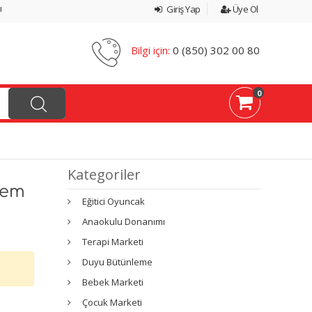
ı
Giriş Yap
Üye Ol
Bilgi için:
0 (850) 302 00 80
0
Kategoriler
lem
Eğitici Oyuncak
Anaokulu Donanımı
Terapi Marketi
Duyu Bütünleme
Bebek Marketi
Çocuk Marketi