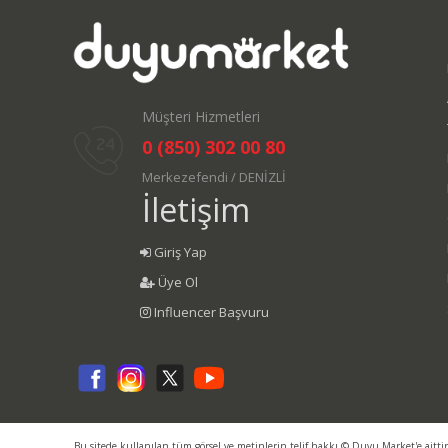
Müşteri Hizmetleri
0 (850) 302 00 80
Merkezefendi / DENİZLİ
İletişim
Giriş Yap
Üye Ol
Influencer Başvuru
Bu sitede kullanılan tüm görsel ve metinlerin telif hakkı © Duyu Market'e aitti