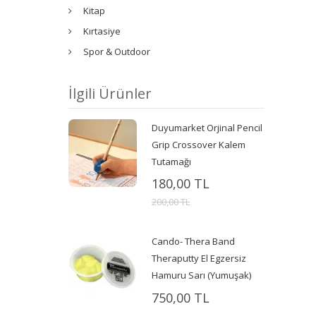
Kitap
Kırtasiye
Spor & Outdoor
İlgili Ürünler
Duyumarket Orjinal Pencil
Grip Crossover Kalem
Tutamağı
180,00 TL
200,00 TL
Cando- Thera Band
Theraputty El Egzersiz
Hamuru Sarı (Yumuşak)
750,00 TL