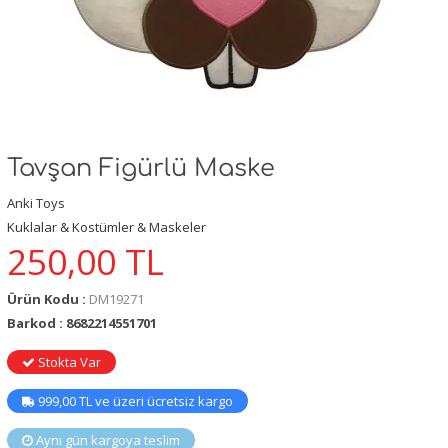
Tavşan Figürlü Maske
Anki Toys
Kuklalar & Kostümler & Maskeler
250,00
TL
Ürün Kodu :
DM19271
Barkod : 8682214551701
Stokta Var
999,00 TL ve üzeri ücretsiz kargo
Aynı gün kargoya teslim