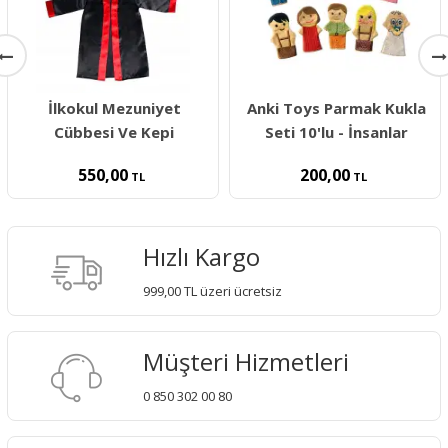
İlkokul Mezuniyet
Anki Toys Parmak Kukla
Cübbesi Ve Kepi
Seti 10'lu - İnsanlar
550,00
200,00
TL
TL
Hızlı Kargo
999,00 TL üzeri ücretsiz
Müşteri Hizmetleri
0 850 302 00 80