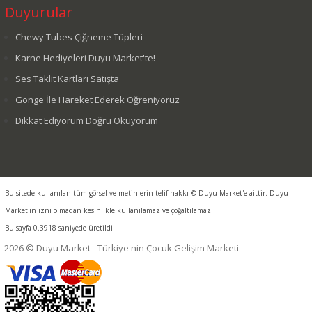
Duyurular
Chewy Tubes Çiğneme Tüpleri
Karne Hediyeleri Duyu Market'te!
Ses Taklit Kartları Satışta
Gonge İle Hareket Ederek Öğreniyoruz
Dikkat Ediyorum Doğru Okuyorum
Bu sitede kullanılan tüm görsel ve metinlerin telif hakkı © Duyu Market'e aittir. Duyu
Market'in izni olmadan kesinlikle kullanılamaz ve çoğaltılamaz.
Bu sayfa 0.3918 saniyede üretildi.
2026 © Duyu Market - Türkiye'nin Çocuk Gelişim Marketi