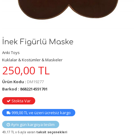
İnek Figürlü Maske
Anki Toys
Kuklalar & Kostümler & Maskeler
250,00
TL
Ürün Kodu :
DM19277
Barkod : 8682214551701
Stokta Var
999,00 TL ve üzeri ücretsiz kargo
Aynı gün kargoya teslim
49,17 TL x 6 ay’a varan
taksit seçenekleri