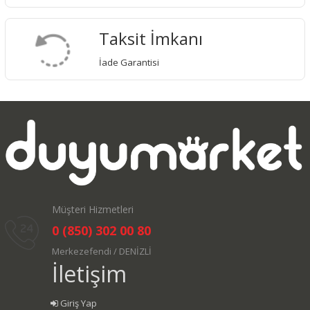
Taksit İmkanı
İade Garantisi
Müşteri Hizmetleri
0 (850) 302 00 80
Merkezefendi / DENİZLİ
İletişim
Giriş Yap