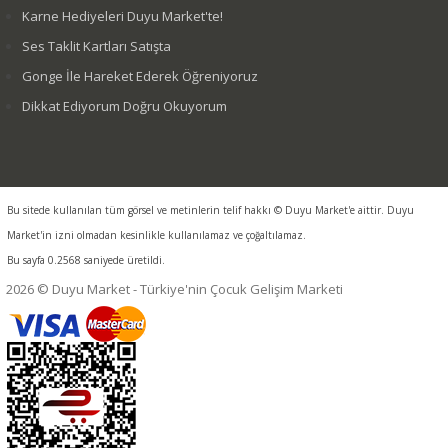
Karne Hediyeleri Duyu Market'te!
Ses Taklit Kartları Satışta
Gonge İle Hareket Ederek Öğreniyoruz
Dikkat Ediyorum Doğru Okuyorum
Bu sitede kullanılan tüm görsel ve metinlerin telif hakkı © Duyu Market'e aittir. Duyu
Market'in izni olmadan kesinlikle kullanılamaz ve çoğaltılamaz.
Bu sayfa 0.2568 saniyede üretildi.
2026 © Duyu Market - Türkiye'nin Çocuk Gelişim Marketi