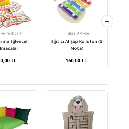
iksel Aktivite
İç Mekan Oyun Grupları
hşap Ksilofon (5
Sünger Renk Eşleştirme
Sü
Nota)
Küpleri (5 Küp) Ge-233
0,00
TL
7.800,00
TL