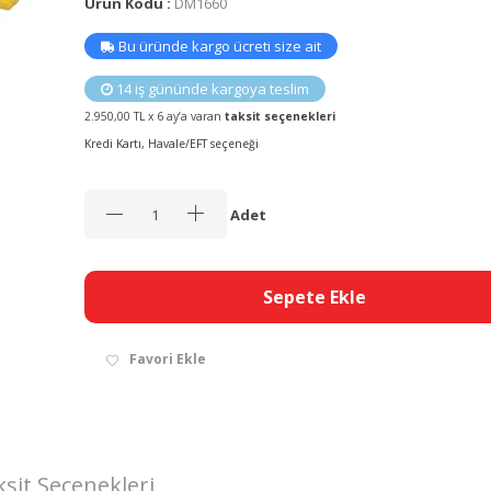
Ürün Kodu :
DM1660
Bu üründe kargo ücreti size ait
14 iş gününde kargoya teslim
2.950,00 TL x 6 ay’a varan
taksit seçenekleri
Kredi Kartı, Havale/EFT seçeneği
Adet
Sepete Ekle
Favori Ekle
sit Seçenekleri