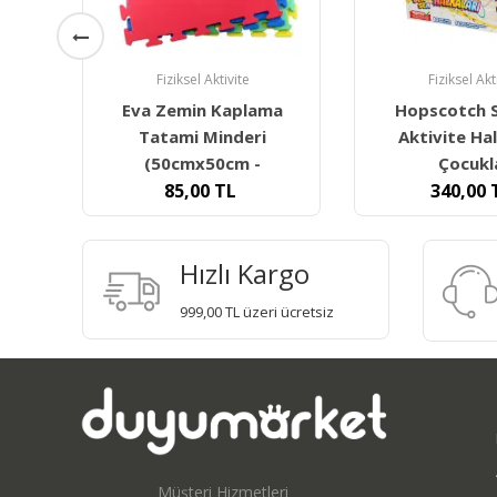
Fiziksel Aktivite
Fiziksel Akt
ma
Hopscotch Sek Sek
Matrax Bun
Aktivite Halkaları-
Bowling Oy
Çocuklar
980,00
340,00
TL
Hızlı Kargo
999,00 TL üzeri ücretsiz
Müşteri Hizmetleri