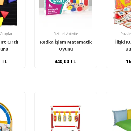
ivite
Puzzle ve Yapbozlar
Fiz
Matematik
İlişki Kurma Eğlenceli
Eğitici A
u
Bulmacalar
TL
160,00
TL
16