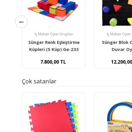
ı
İç Mekan Oyun Grupları
Fiziksel Akt
irme
Sünger Blok Cırt Cırtlı
Redka İşlem 
233
Duvar Oyunu
Oyun
12.200,00
TL
440,00
Çok satanlar