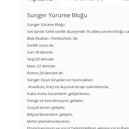
Sünger Yürüme Bloğu
Sünger Yürüme Bloğu
Set İçinde farklı sertlik düzeyinde 16 adet yürüme bloğu va
Blok Ebatları :15x60x20cm.'dir.
Sertlik sırası ile;
Sarı:18 densite
Yeşil:20 densite
Mavi :22 densite
Kırmızı:26 densite'dir.
Sünger Oyun Grupları ve Oyuncakları;
Anaokulu, kreş ve duyusal terapi salonlarında,
Kaba motor becerilerin geliştirilmesi,
Denge ve koordinasyon gelişimi,
Sosyal beceri gelişimi,
Bilişsel becerilerin gelişimi,
Motor planlama becerisi,
Propiosepsiyon ve vücut farkındalığının gelişimi için kullanı