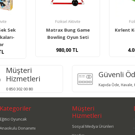
ivite
Fiziksel Aktivite
Fiz
g Game
Kırlent Köşe Minder Ge-
Köpek T
un Seti
270
Du
TL
4.080,00
TL
3.1
Müşteri
Güvenli Ö
Hizmetleri
Kapıda Öde, Havale, K
0 850 302 00 80
Kategoriler
Müşteri
Hizmetleri
Eğitici Oyuncak
Sosyal Medya Ürünleri
Anaokulu Donanımı