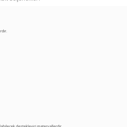
rdır.
labilecek destekleyici materyallerdir.