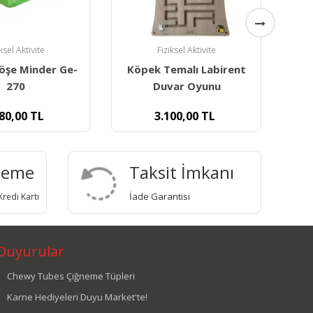
iksel Aktivite
Fiziksel Aktivite
emalı Labirent
Stepping Stone - Dikenli
Ma
var Oyunu
Denge Taşı - Kırmızı
00,00
TL
375,00
TL
deme
Taksit İmkanı
İade Garantisi
redi Kartı
Duyurular
Chewy Tubes Çiğneme Tüpleri
Karne Hediyeleri Duyu Market'te!