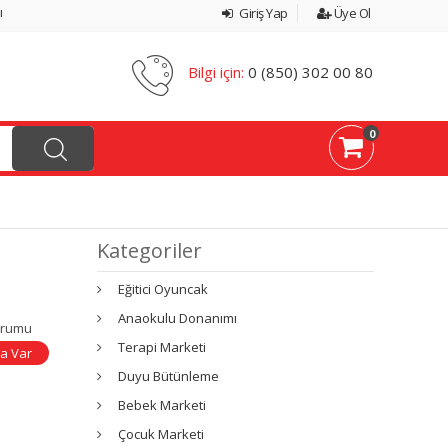
ı
Giriş Yap
Üye Ol
Bilgi için:
0 (850) 302 00 80
0
Kategoriler
Eğitici Oyuncak
Anaokulu Donanımı
urumu
Terapi Marketi
a Var
Duyu Bütünleme
Bebek Marketi
Çocuk Marketi