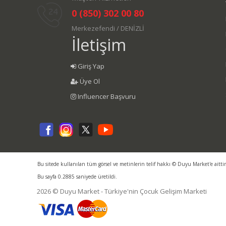
0 (850) 302 00 80
Merkezefendi / DENİZLİ
İletişim
Giriş Yap
Üye Ol
Influencer Başvuru
Bu sitede kullanılan tüm görsel ve metinlerin telif hakkı © Duyu Market'e aitti
Bu sayfa 0.2885 saniyede üretildi.
2026 © Duyu Market - Türkiye'nin Çocuk Gelişim Marketi