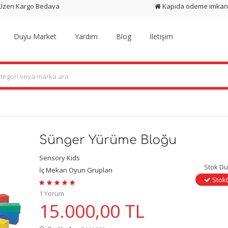
 Üzeri Kargo Bedava
Kapıda ödeme imkan
Duyu Market
Yardım
Blog
İletişim
Sünger Yürüme Bloğu
Sensory Kids
Stok D
İç Mekan Oyun Grupları
Stokt
1 Yorum
15.000,00
TL