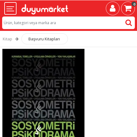
0
Kitap
Başvuru Kitapları