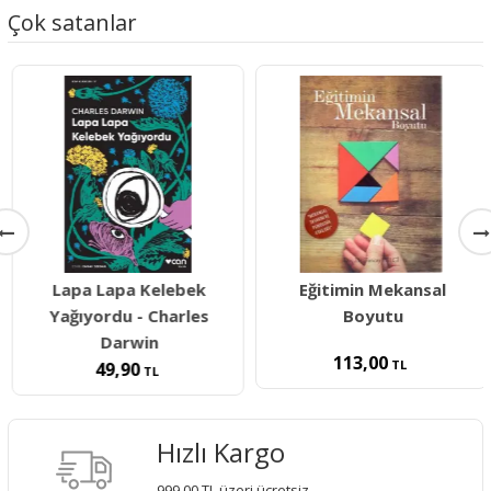
Çok satanlar
Lapa Lapa Kelebek
Eğitimin Mekansal
Yağıyordu - Charles
Boyutu
Darwin
113,00
TL
49,90
TL
Hızlı Kargo
999,00 TL üzeri ücretsiz