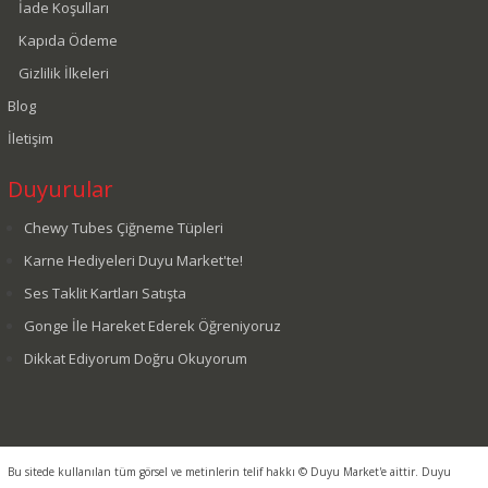
İade Koşulları
Kapıda Ödeme
Gizlilik İlkeleri
Blog
İletişim
Duyurular
Chewy Tubes Çiğneme Tüpleri
Karne Hediyeleri Duyu Market'te!
Ses Taklit Kartları Satışta
Gonge İle Hareket Ederek Öğreniyoruz
Dikkat Ediyorum Doğru Okuyorum
Bu sitede kullanılan tüm görsel ve metinlerin telif hakkı © Duyu Market'e aittir. Duyu