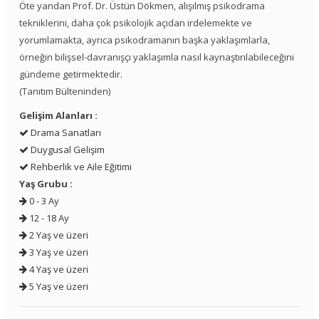
Öte yandan Prof. Dr. Üstün Dökmen, alışılmış psikodrama
tekniklerini, daha çok psikolojik açıdan irdelemekte ve
yorumlamakta, ayrıca psikodramanın başka yaklaşımlarla,
örneğin bilişsel-davranışçı yaklaşımla nasıl kaynaştırılabileceğini
gündeme getirmektedir.
(Tanıtım Bülteninden)
Gelişim Alanları :
Drama Sanatları
Duygusal Gelişim
Rehberlik ve Aile Eğitimi
Yaş Grubu :
0 - 3 Ay
12 - 18 Ay
2 Yaş ve üzeri
3 Yaş ve üzeri
4 Yaş ve üzeri
5 Yaş ve üzeri