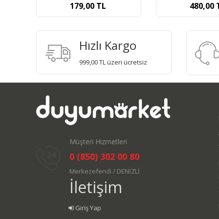
480,00
TL
600,00
Hızlı Kargo
999,00 TL üzeri ücretsiz
Müşteri Hizmetleri
0 (850) 302 00 80
Merkezefendi / DENİZLİ
İletişim
Giriş Yap