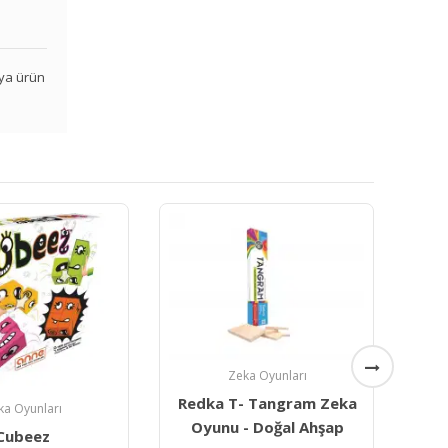
veya ürün
ka Oyunları
- Tangram Zeka
Kutu Oyunları
- Doğal Ahşap
Redka Pratik Bardaklar