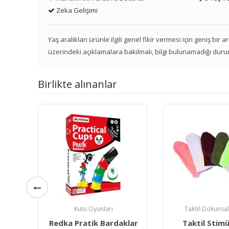
Zeka Gelişimi
Yaş aralıkları ürünle ilgili genel fikir vermesi için geniş bir
üzerindeki açıklamalara bakılmalı, bilgi bulunamadığı duru
Birlikte alınanlar
Taktil-Dokunsal Ürünler
Kutu Oyun
klar
Taktil Stimülasyon
Redka Dedektif 