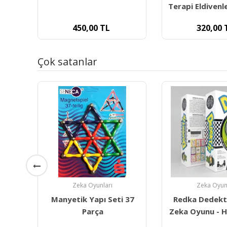
Terapi Eldivenleri (Junior)
Refleks - Di
320,00
TL
530,00
Çok satanlar
Zeka Oyunları
Zeka Oyun
 37
Redka Dedektif Akıl Ve
Redka Loo
Zeka Oyunu - Hız, Refleks