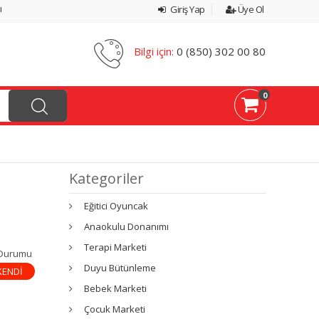
ı
Giriş Yap
Üye Ol
Bilgi için:
0 (850) 302 00 80
0
Kategoriler
Eğitici Oyuncak
Anaokulu Donanımı
Terapi Marketi
 Durumu
Duyu Bütünleme
KENDİ
Bebek Marketi
Çocuk Marketi