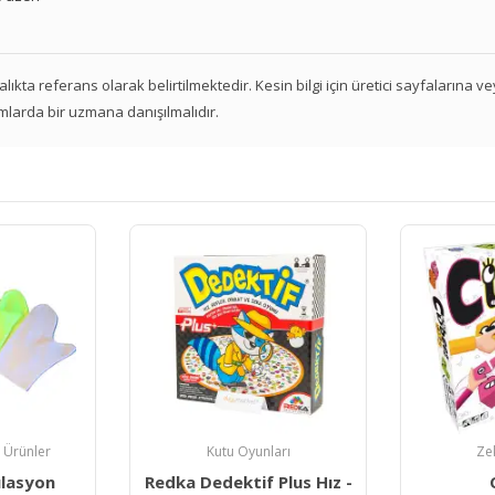
 aralıkta referans olarak belirtilmektedir. Kesin bilgi için üretici sayfalarına 
mlarda bir uzmana danışılmalıdır.
Ze
Redka T
ları
Zeka Oyunları
Oyunu 
Plus Hız -
Cubeez