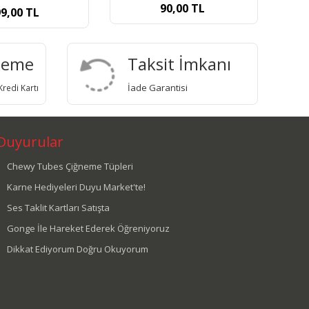
0,00
TL
deme
Taksit İmkanı
İade Garantisi
redi Kartı
Duyurular
Chewy Tubes Çiğneme Tüpleri
Karne Hediyeleri Duyu Market'te!
Ses Taklit Kartları Satışta
Gonge İle Hareket Ederek Öğreniyoruz
Dikkat Ediyorum Doğru Okuyorum