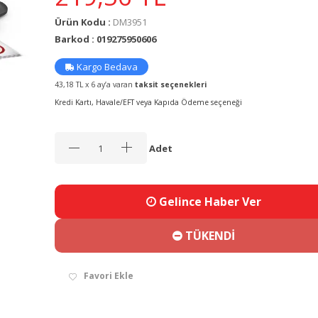
Ürün Kodu :
DM3951
Barkod : 019275950606
Kargo Bedava
43,18 TL x 6 ay’a varan
taksit seçenekleri
Kredi Kartı, Havale/EFT veya Kapıda Ödeme seçeneği
Adet
Gelince Haber Ver
TÜKENDİ
Favori Ekle