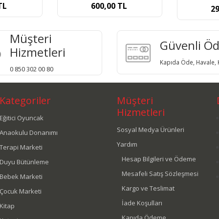
TL
9
299,00
TL
Müşteri
Güvenli Ö
Hizmetleri
Kapıda Öde, Havale, K
0 850 302 00 80
Kategoriler
Müşteri
Hizmetleri
Eğitici Oyuncak
Sosyal Medya Ürünleri
Anaokulu Donanımı
Yardım
Terapi Marketi
Hesap Bilgileri ve Ödeme
Duyu Bütünleme
Mesafeli Satış Sözleşmesi
Bebek Marketi
Kargo ve Teslimat
Çocuk Marketi
İade Koşulları
Kitap
Kapıda Ödeme