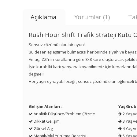
Açıklama
Yorumlar (1)
Tak
Rush Hour Shift Trafik Strateji Kutu
Sonsuz çözümü olan bir oyun!
Bu desen eşleştirme bulmacası her birinde siyah ve beyaz
Amaç, IZZI’nin kurallarına göre 8x8 kare oluşturacak şekild
İşte kural: İki kartı yanyana koyabilmeniz için kenarlarınd
değmeli!
Her yaşın oynayabileceği , sonsuz çözümü olan eğlenceli b
Gelişim Alanları :
Yaş Grub
Analitik Düşünce/Problem Çözme
2 Yaş ve
Dikkat Gelişimi
3 Yaş ve
Görsel Algı
4 Yaş ve
Mantık/Akıl Yürütme Becerisi
5 Yaş ve