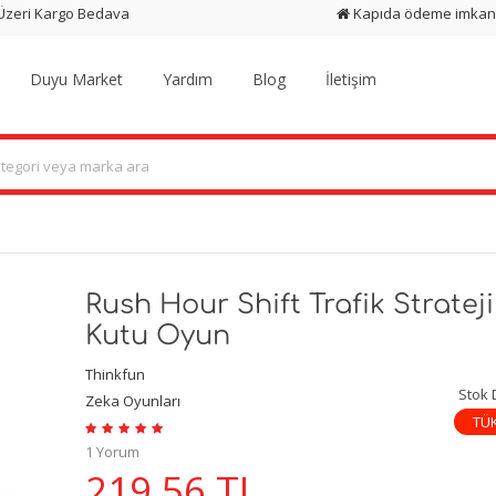
 Üzeri Kargo Bedava
Kapıda ödeme imkan
Duyu Market
Yardım
Blog
İletişim
Rush Hour Shift Trafik Strateji
Kutu Oyun
Thinkfun
Stok
Zeka Oyunları
TÜ
1 Yorum
219,56
TL