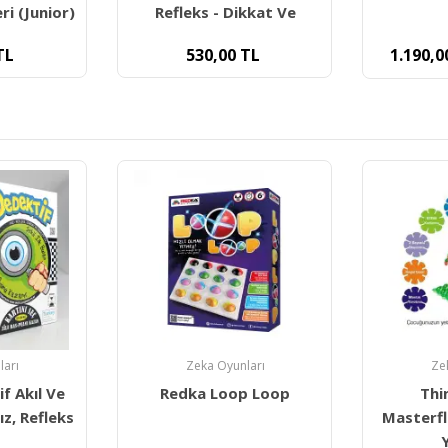
kkat Ve
8
TL
1.190,00
TL
1.826,64
TL
ları
Zeka Oyunları
Ze
p Loop
Think Master
Redka Qb
Masterflakes 300 Parça
T
Yaratıcı