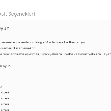
sit Seçenekleri
 Oyun
 geometrik desenlerin olduğu 64 adet kare karttan oluşur.
e kartları düzenlemektir.
aki renkler birebir eşleşmeli, Siyah yalnızca Siyaha ve Beyaz yalnızca Beya
ir oyun.
u :
 üzeri
 üzeri
 üzeri
 üzeri