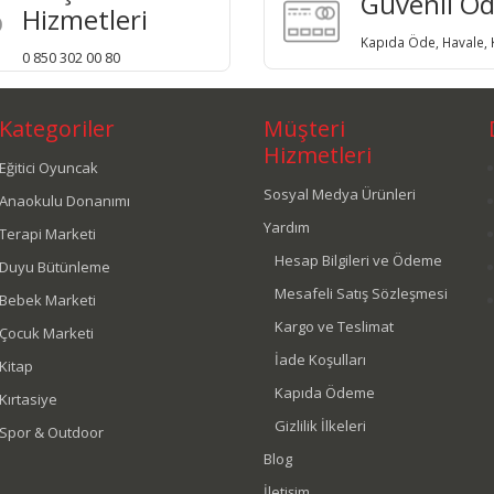
Güvenli Ö
Hizmetleri
Kapıda Öde, Havale, K
0 850 302 00 80
Kategoriler
Müşteri
Hizmetleri
Eğitici Oyuncak
Sosyal Medya Ürünleri
Anaokulu Donanımı
Yardım
Terapi Marketi
Hesap Bilgileri ve Ödeme
Duyu Bütünleme
Mesafeli Satış Sözleşmesi
Bebek Marketi
Kargo ve Teslimat
Çocuk Marketi
İade Koşulları
Kitap
Kapıda Ödeme
Kırtasiye
Gizlilik İlkeleri
Spor & Outdoor
Blog
İletişim