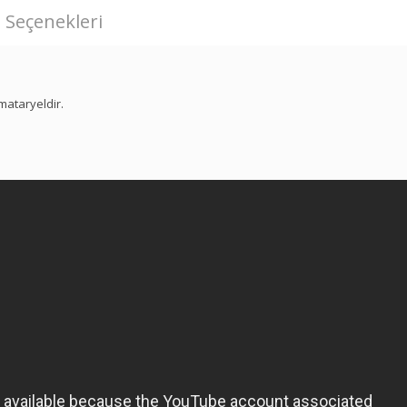
 Seçenekleri
mataryeldir.