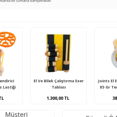
mlarda bir uzmana danışılmalıdır.
ndirici
El Ve Bilek Çalıştırma Exer
Joints El
s Lastiği
Tablası
85 Gr Te
TL
1.300,00
TL
38
Müşteri