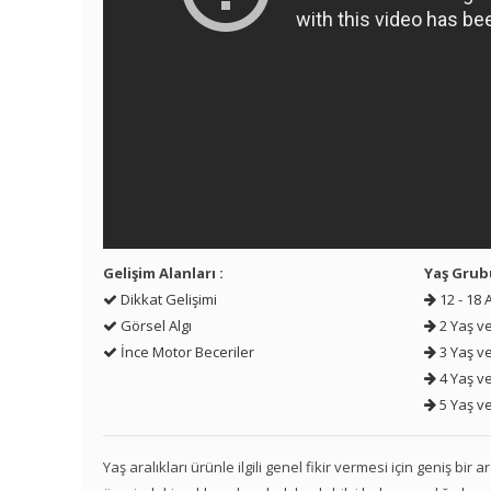
Gelişim Alanları :
Yaş Grub
Dikkat Gelişimi
12 - 18 
Görsel Algı
2 Yaş ve
İnce Motor Beceriler
3 Yaş ve
4 Yaş ve
5 Yaş ve
Yaş aralıkları ürünle ilgili genel fikir vermesi için geniş bir