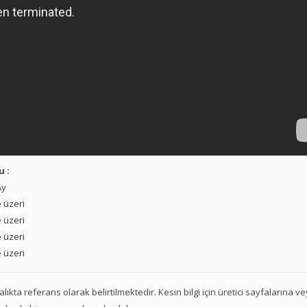
u :
Ay
 üzeri
 üzeri
 üzeri
 üzeri
 aralıkta referans olarak belirtilmektedir. Kesin bilgi için üretici sayfalarına 