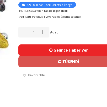
999,00 TL ve üzeri ücretsiz kargo
4,07 TL x 6 ay’a varan
taksit seçenekleri
Kredi Kartı, Havale/EFT veya Kapıda Ödeme seçeneği
Adet
Gelince Haber Ver
TÜKENDİ
Favori Ekle