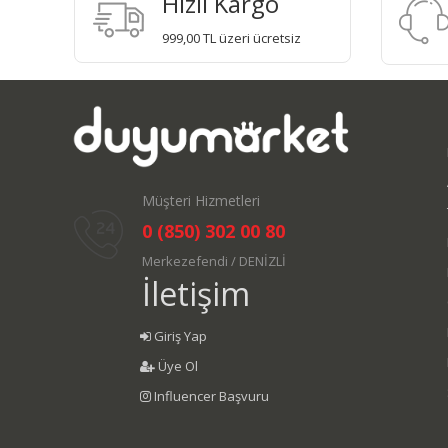
Hızlı Kargo
999,00 TL üzeri ücretsiz
Müşteri Hizmetleri
0 (850) 302 00 80
Merkezefendi / DENİZLİ
İletişim
Giriş Yap
Üye Ol
Influencer Başvuru