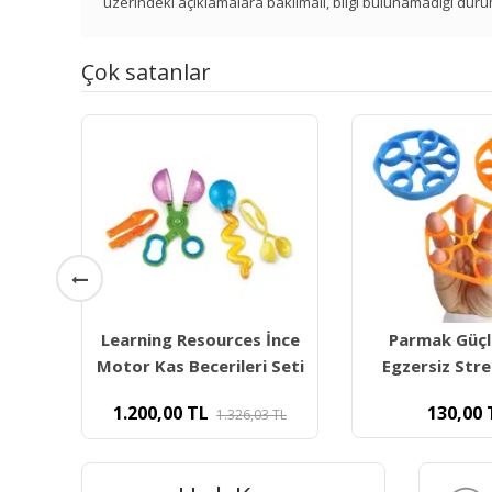
üzerindeki açıklamalara bakılmalı, bilgi bulunamadığı duru
Çok satanlar
n
Learning Resources İnce
Parmak Güçle
m
Motor Kas Becerileri Seti
Egzersiz Stre
1.200,00
TL
130,00
1.326,03
TL