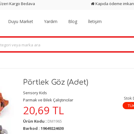
 Üzeri Kargo Bedava
Kapıda ödeme imkan
Duyu Market
Yardım
Blog
İletişim
Pörtlek Göz (Adet)
Sensory Kids
Stok
Parmak ve Bilek Çalıştırıcılar
TÜ
20,69
TL
Ürün Kodu :
DM1965
Barkod : 19649224630