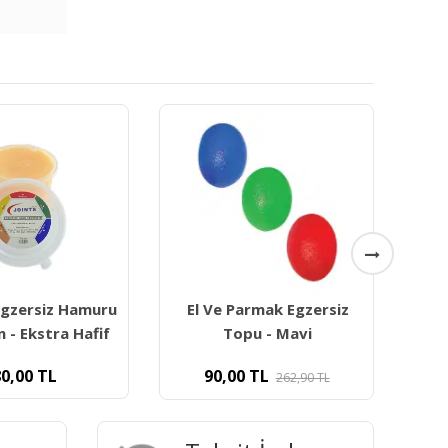
 Egzersiz Hamuru
El Ve Parmak Egzersiz
P
n - Ekstra Hafif
Topu - Mavi
0,00
TL
90,00
TL
262,90
TL