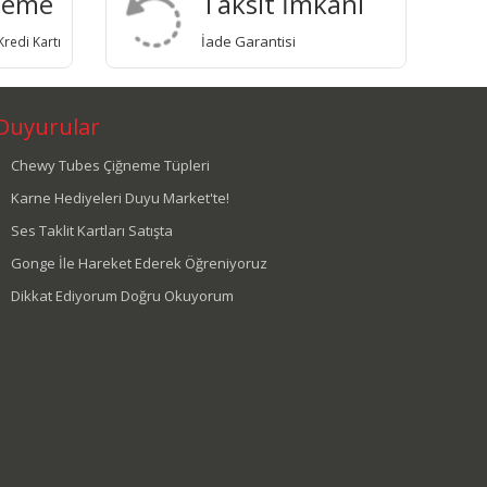
deme
Taksit İmkanı
İade Garantisi
redi Kartı
Duyurular
Chewy Tubes Çiğneme Tüpleri
Karne Hediyeleri Duyu Market'te!
Ses Taklit Kartları Satışta
Gonge İle Hareket Ederek Öğreniyoruz
Dikkat Ediyorum Doğru Okuyorum