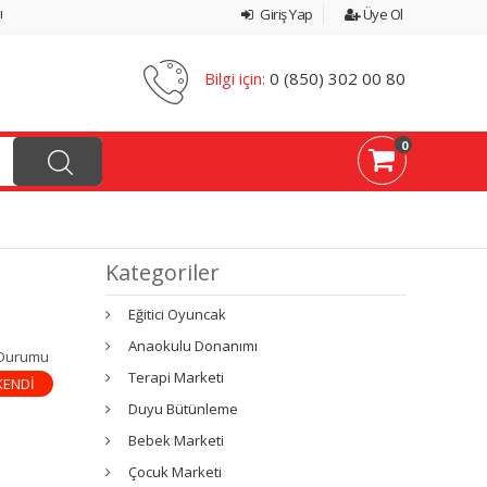
ı
Giriş Yap
Üye Ol
Bilgi için:
0 (850) 302 00 80
0
Kategoriler
Eğitici Oyuncak
Anaokulu Donanımı
 Durumu
Terapi Marketi
KENDİ
Duyu Bütünleme
Bebek Marketi
Çocuk Marketi