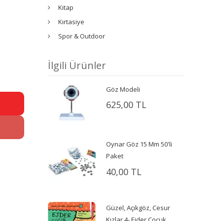
Kitap
Kırtasiye
Spor & Outdoor
İlgili Ürünler
Göz Modeli
625,00 TL
Oynar Göz 15 Mm 50'li
Paket
40,00 TL
Güzel, Açıkgöz, Cesur
Kızlar 4- Ejder Çocuk