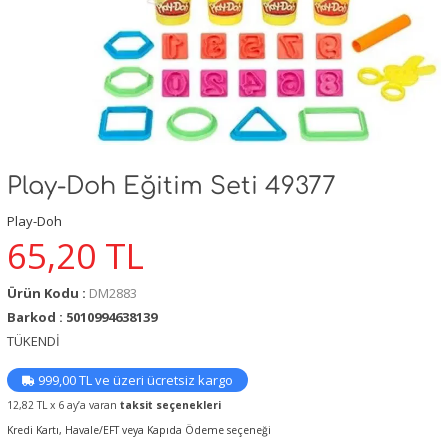
Play-Doh Eğitim Seti 49377
Play-Doh
65,20
TL
Ürün Kodu :
DM2883
Barkod : 5010994638139
TÜKENDİ
999,00 TL ve üzeri ücretsiz kargo
12,82 TL x 6 ay’a varan
taksit seçenekleri
Kredi Kartı, Havale/EFT veya Kapıda Ödeme seçeneği