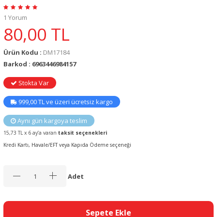
1 Yorum
80,00
TL
Ürün Kodu :
DM17184
Barkod : 6963446984157
Stokta Var
999,00 TL ve üzeri ücretsiz kargo
Aynı gün kargoya teslim
15,73 TL x 6 ay’a varan
taksit seçenekleri
Kredi Kartı, Havale/EFT veya Kapıda Ödeme seçeneği
Adet
Sepete Ekle