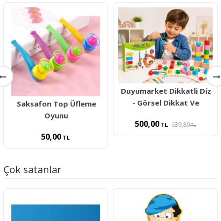
Duyumarket Dikkatli Diz
- Görsel Dikkat Ve
Saksafon Top Üfleme
Oyunu
500,00
639,80
TL
TL
50,00
TL
Çok satanlar