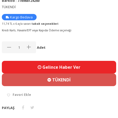
Barkod : 778988124260
TÜKENDİ
Kargo Bedava
11,74 TL x 6 ay’a varan
taksit seçenekleri
Kredi Kartı, Havale/EFT veya Kapıda Ödeme seçeneği
Adet
Gelince Haber Ver
TÜKENDİ
Favori Ekle
PAYLAŞ