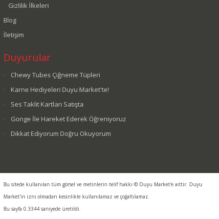
Gizlilik İlkeleri
Blog
İletişim
Duyurular
Chewy Tubes Çiğneme Tüpleri
Karne Hediyeleri Duyu Market'te!
Ses Taklit Kartları Satışta
Gonge İle Hareket Ederek Öğreniyoruz
Dikkat Ediyorum Doğru Okuyorum
Bu sitede kullanılan tüm görsel ve metinlerin telif hakkı © Duyu Market'e aittir. Duyu
Market'in izni olmadan kesinlikle kullanılamaz ve çoğaltılamaz.
Bu sayfa 0.3344 saniyede üretildi.