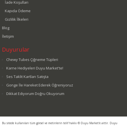
İade Koşulları
Kapıda Ödeme
Gizlilik İlkeleri
Blog
İletişim
Duyurular
Chewy Tubes Çiğneme Tüpleri
Karne Hediyeleri Duyu Market'te!
Ses Taklit Kartları Satışta
Gonge İle Hareket Ederek Öğreniyoruz
Dikkat Ediyorum Doğru Okuyorum
Bu sitede kullanılan tüm görsel ve metinlerin telif hakkı © Duyu Market'e aittir. Duyu