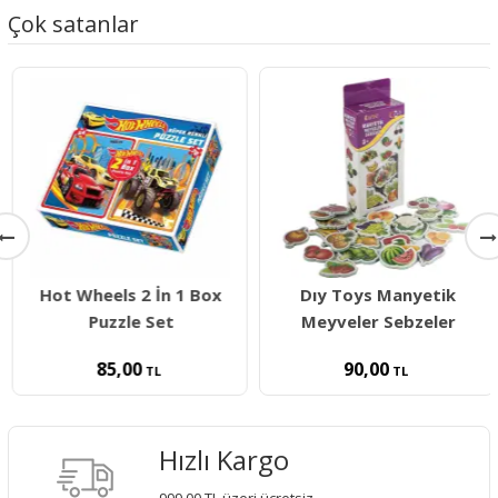
Çok satanlar
Hot Wheels 2 İn 1 Box
Dıy Toys Manyetik
Puzzle Set
Meyveler Sebzeler
85,00
90,00
TL
TL
Hızlı Kargo
999,00 TL üzeri ücretsiz