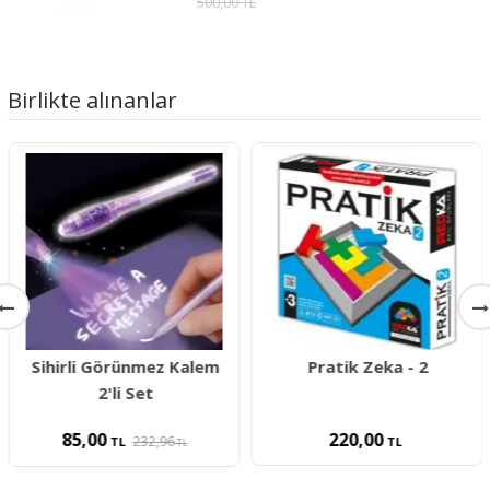
500,00 TL
Birlikte alınanlar
Sihirli Görünmez Kalem
Pratik Zeka - 2
2'li Set
85,00
220,00
232,96
TL
TL
TL