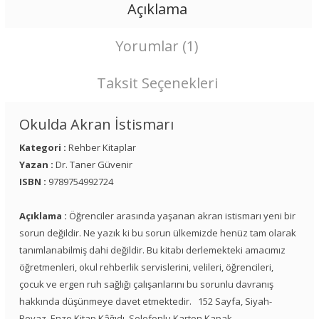
Açıklama
Yorumlar (1)
Taksit Seçenekleri
Okulda Akran İstismarı
Kategori :
Rehber Kitaplar
Yazan :
Dr. Taner Güvenir
ISBN :
9789754992724
Açıklama :
Öğrenciler arasında yaşanan akran istismarı yeni bir
sorun değildir. Ne yazık ki bu sorun ülkemizde henüz tam olarak
tanımlanabilmiş dahi değildir. Bu kitabı derlemekteki amacımız
öğretmenleri, okul rehberlik servislerini, velileri, öğrencileri,
çocuk ve ergen ruh sağlığı çalışanlarını bu sorunlu davranış
hakkında düşünmeye davet etmektedir. 152 Sayfa, Siyah-
Beyaz, Enzo Kitap Kâğıdı, Selefonlu Karton Kapak