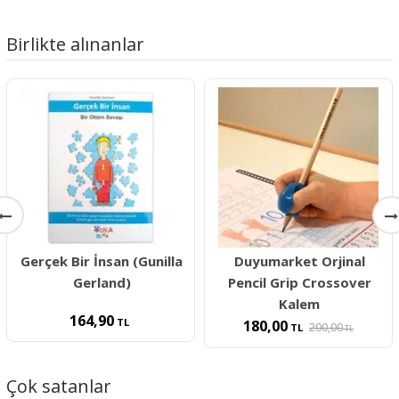
Birlikte alınanlar
Gerçek Bir İnsan (Gunilla
Duyumarket Orjinal
Gerland)
Pencil Grip Crossover
Kalem
164,90
TL
180,00
200,00
TL
TL
Çok satanlar