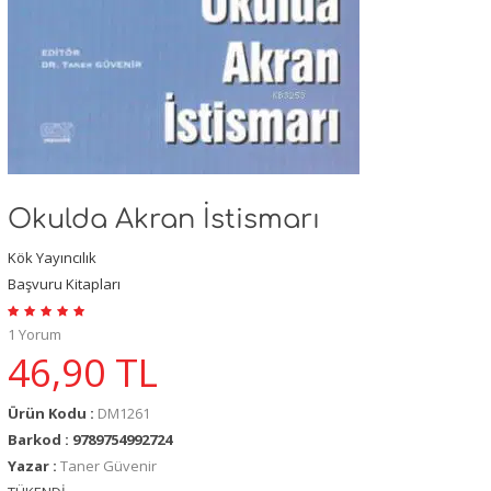
Okulda Akran İstismarı
Kök Yayıncılık
Başvuru Kitapları
1 Yorum
46,90
TL
Ürün Kodu :
DM1261
Barkod : 9789754992724
Yazar :
Taner Güvenir