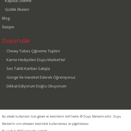
Kapıda Ödeme
Gizlilik İlkeleri
Blog
İletişim
Duyurular
Chewy Tubes Çiğneme Tüpleri
Karne Hediyeleri Duyu Market'te!
Ses Taklit Kartları Satışta
Gonge İle Hareket Ederek Öğreniyoruz
Dikkat Ediyorum Doğru Okuyorum
Bu sitede kullanılan tüm görsel ve metinlerin telif hakkı © Duyu Market'e aittir. Duyu
Market'in izni olmadan kesinlikle kullanılamaz ve çoğaltılamaz.
Bu sayfa 0.3597 saniyede üretildi.