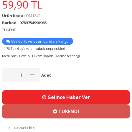
59,90
TL
Ürün Kodu :
DM1249
Barkod : 9789754990966
TÜKENDİ
999,00 TL ve üzeri ücretsiz kargo
11,78 TL x 6 ay’a varan
taksit seçenekleri
Kredi Kartı, Havale/EFT veya Kapıda Ödeme seçeneği
Adet
Gelince Haber Ver
TÜKENDİ
Favori Ekle