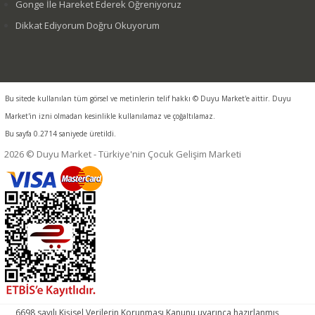
Gonge İle Hareket Ederek Öğreniyoruz
Dikkat Ediyorum Doğru Okuyorum
Bu sitede kullanılan tüm görsel ve metinlerin telif hakkı © Duyu Market'e aittir. Duyu
Market'in izni olmadan kesinlikle kullanılamaz ve çoğaltılamaz.
Bu sayfa 0.2714 saniyede üretildi.
2026 © Duyu Market - Türkiye'nin Çocuk Gelişim Marketi
6698 sayılı Kişisel Verilerin Korunması Kanunu uyarınca hazırlanmış