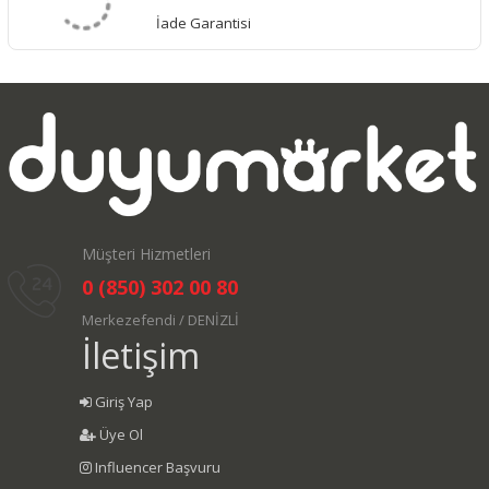
İade Garantisi
Müşteri Hizmetleri
0 (850) 302 00 80
Merkezefendi / DENİZLİ
İletişim
Giriş Yap
Üye Ol
Influencer Başvuru