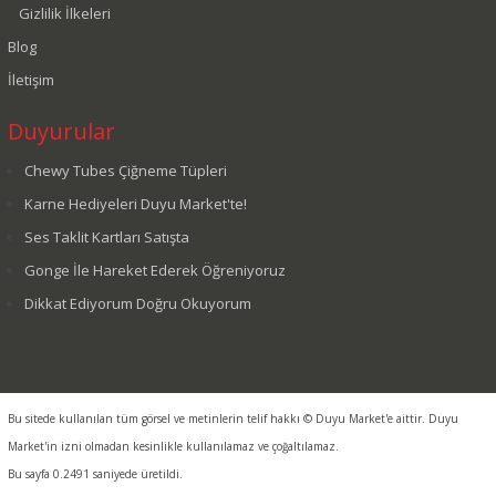
Gizlilik İlkeleri
Blog
İletişim
Duyurular
Chewy Tubes Çiğneme Tüpleri
Karne Hediyeleri Duyu Market'te!
Ses Taklit Kartları Satışta
Gonge İle Hareket Ederek Öğreniyoruz
Dikkat Ediyorum Doğru Okuyorum
Bu sitede kullanılan tüm görsel ve metinlerin telif hakkı © Duyu Market'e aittir. Duyu
Market'in izni olmadan kesinlikle kullanılamaz ve çoğaltılamaz.
Bu sayfa 0.2491 saniyede üretildi.