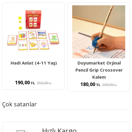
Hadi Anlat (4-11 Yaş)
Duyumarket Orjinal
Pencil Grip Crossover
Kalem
190,00
250,00
TL
180,00
TL
200,00
TL
TL
Çok satanlar
Hızlı Kargo