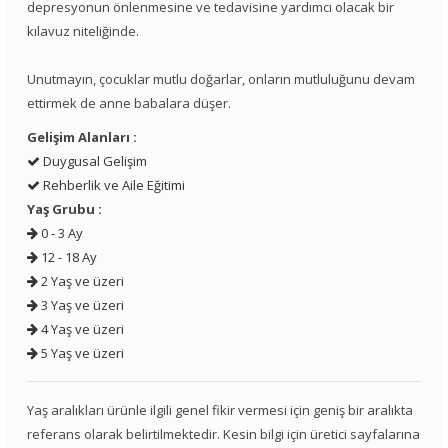
depresyonun önlenmesine ve tedavisine yardımcı olacak bir
kılavuz niteliğinde.
Unutmayın, çocuklar mutlu doğarlar, onların mutluluğunu devam
ettirmek de anne babalara düşer.
Gelişim Alanları :
Duygusal Gelişim
Rehberlik ve Aile Eğitimi
Yaş Grubu :
0 - 3 Ay
12 - 18 Ay
2 Yaş ve üzeri
3 Yaş ve üzeri
4 Yaş ve üzeri
5 Yaş ve üzeri
Yaş aralıkları ürünle ilgili genel fikir vermesi için geniş bir aralıkta
referans olarak belirtilmektedir. Kesin bilgi için üretici sayfalarına