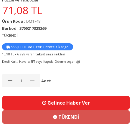
Puzzle ve Yapbozlar
71,08
TL
Ürün Kodu :
DM1748
Barkod : 3700217328269
TÜKENDİ
999,00 TL ve üzeri ücretsiz kargo
13,98 TL x 6 ay’a varan
taksit seçenekleri
Kredi Kartı, Havale/EFT veya Kapıda Ödeme seçeneği
Adet
Gelince Haber Ver
TÜKENDİ