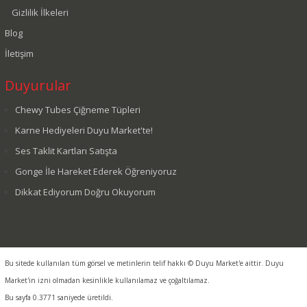
Gizlilik İlkeleri
Blog
İletişim
Duyurular
Chewy Tubes Çiğneme Tüpleri
Karne Hediyeleri Duyu Market'te!
Ses Taklit Kartları Satışta
Gonge İle Hareket Ederek Öğreniyoruz
Dikkat Ediyorum Doğru Okuyorum
Bu sitede kullanılan tüm görsel ve metinlerin telif hakkı © Duyu Market'e aittir. Duyu
Market'in izni olmadan kesinlikle kullanılamaz ve çoğaltılamaz.
Bu sayfa 0.3771 saniyede üretildi.