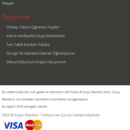
İletişim
Duyurular
Chewy Tubes Çiğneme Tüpleri
Karne Hediyeleri Duyu Market'te!
Ses Taklit Kartları Satışta
Gonge İle Hareket Ederek Öğreniyoruz
Dikkat Ediyorum Doğru Okuyorum
Bu sitede kullanılan tüm görsel ve metinlerin telif hakkı © Duyu Market'e aittir. Duyu
Market'in izni olmadan kesinlikle kullanılamaz ve çoğaltılamaz.
Bu sayfa 0.4243 saniyede üretildi.
2026 © Duyu Market - Türkiye'nin Çocuk Gelişim Marketi