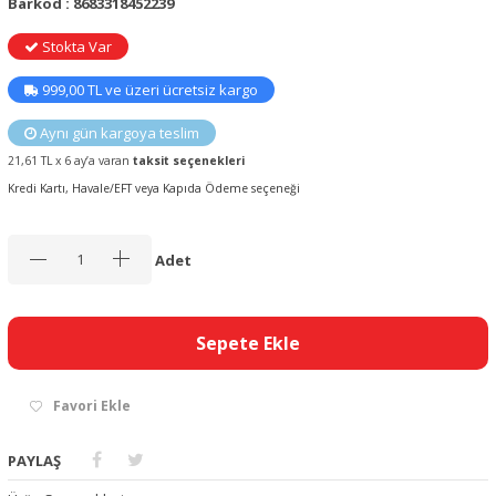
Barkod : 8683318452239
Stokta Var
999,00 TL ve üzeri ücretsiz kargo
Aynı gün kargoya teslim
21,61 TL x 6 ay’a varan
taksit seçenekleri
Kredi Kartı, Havale/EFT veya Kapıda Ödeme seçeneği
Adet
Sepete Ekle
Favori Ekle
PAYLAŞ