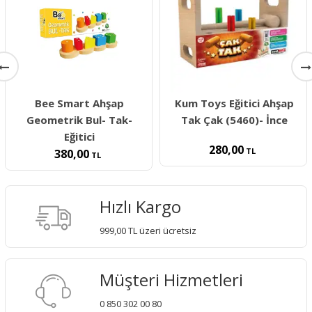
Bee Smart Ahşap
Kum Toys Eğitici Ahşap
Geometrik Bul- Tak-
Tak Çak (5460)- İnce
Eğitici
280,00
TL
380,00
TL
Hızlı Kargo
999,00 TL üzeri ücretsiz
Müşteri Hizmetleri
0 850 302 00 80