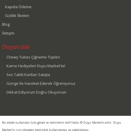
Kapıda Ödeme
Gizlilik İlkeleri
Blog
İletişim
Duyurular
Chewy Tubes Çiğneme Tüpleri
Karne Hediyeleri Duyu Market'te!
Ses Taklit Kartları Satışta
Gonge İle Hareket Ederek Öğreniyoruz
Dikkat Ediyorum Doğru Okuyorum
Bu sitede kullanılan tüm görsel ve metinlerin telif hakkı © Duyu Market'e aittir. Duyu
Market'in izni olmadan kesinlikle kullanılamaz ve çoğaltılamaz.