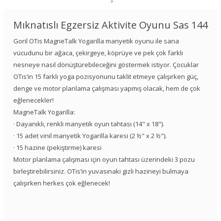
Mıknatıslı Egzersiz Aktivite Oyunu Sas 144
Goril OTis MagneTalk Yogarilla manyetik oyunu ile sana
vücudunu bir ağaca, çekirgeye, köprüye ve pek çok farklı
nesneye nasıl dönüştürebileceğini göstermek istiyor. Çocuklar
OTis’in 15 farklı yoga pozisyonunu taklit etmeye çalışırken güç,
denge ve motor planlama çalışması yapmış olacak, hem de çok
eğlenecekler!
MagneTalk Yogarilla:
· Dayanıklı, renkli manyetik oyun tahtası (14" x 18").
· 15 adet vinil manyetik Yogarilla karesi (2 ½" x 2 ½").
· 15 hazine (pekiştirme) karesi
Motor planlama çalışması için oyun tahtası üzerindeki 3 pozu
birleştirebilirsiniz. OTis’in yuvasınaki gizli hazineyi bulmaya
çalışırken herkes çok eğlenecek!