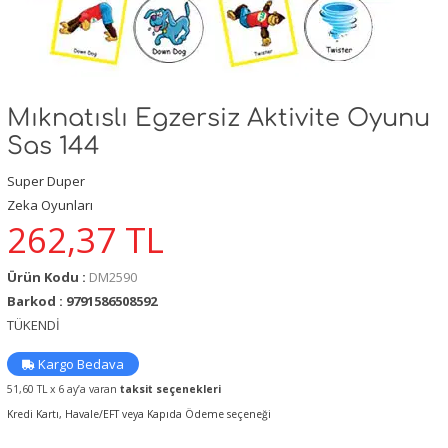
Mıknatıslı Egzersiz Aktivite Oyunu
Sas 144
Super Duper
Zeka Oyunları
262,37
TL
Ürün Kodu :
DM2590
Barkod : 9791586508592
TÜKENDİ
Kargo Bedava
51,60 TL x 6 ay’a varan
taksit seçenekleri
Kredi Kartı, Havale/EFT veya Kapıda Ödeme seçeneği