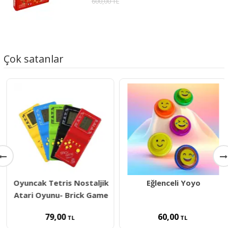
600,00 TL
Çok satanlar
Oyuncak Tetris Nostaljik
Eğlenceli Yoyo
Atari Oyunu- Brick Game
79,00
60,00
TL
TL