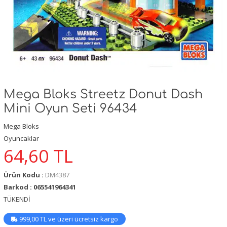
Mega Bloks Streetz Donut Dash
Mini Oyun Seti 96434
Mega Bloks
Oyuncaklar
64,60
TL
Ürün Kodu :
DM4387
Barkod : 065541964341
TÜKENDİ
999,00 TL ve üzeri ücretsiz kargo