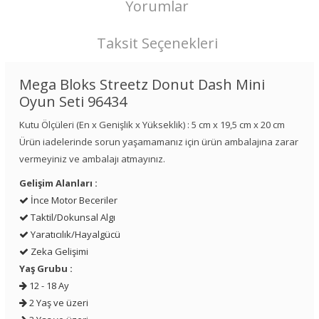
Yorumlar
Taksit Seçenekleri
Mega Bloks Streetz Donut Dash Mini
Oyun Seti 96434
Kutu Ölçüleri (En x Genişlik x Yükseklik) : 5 cm x 19,5 cm x 20 cm
Ürün iadelerinde sorun yaşamamanız için ürün ambalajına zarar
vermeyiniz ve ambalajı atmayınız.
Gelişim Alanları :
İnce Motor Beceriler
Taktil/Dokunsal Algı
Yaratıcılık/Hayalgücü
Zeka Gelişimi
Yaş Grubu :
12 - 18 Ay
2 Yaş ve üzeri