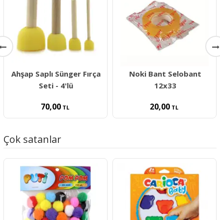
Ahşap Saplı Sünger Fırça
Noki Bant Selobant
Seti - 4'lü
12x33
70,00
20,00
TL
TL
Çok satanlar