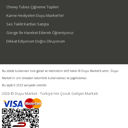
Chewy Tubes Çiğneme Tüpleri
Karne Hediyeleri Duyu Market'te!
Ses Taklit Kartları Satışta
Gonge İle Hareket Ederek Öğreniyoruz
Dikkat Ediyorum Doğru Okuyorum
Bu sitede kullanılan tüm görsel ve metinlerin telif hakkı © Duyu Market'e aittir. Duyu
Market'in izni olmadan kesinlikle kullanılamaz ve çoğaltılamaz.
Bu sayfa 0.2533 saniyede üretildi.
2026 © Duyu Market - Türkiye'nin Çocuk Gelişim Marketi