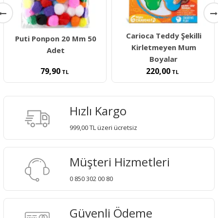
Carioca Teddy Şekilli
Puti Ponpon 20 Mm 50
Kirletmeyen Mum
Adet
Boyalar
220,00
79,90
TL
TL
Hızlı Kargo
999,00 TL üzeri ücretsiz
Müşteri Hizmetleri
0 850 302 00 80
Güvenli Ödeme