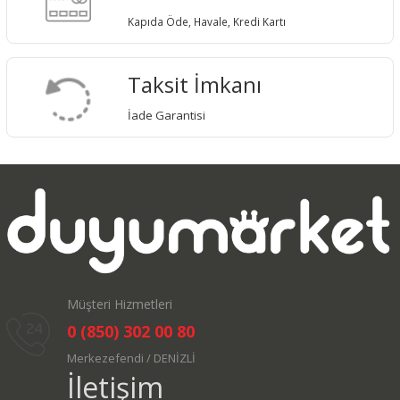
Kapıda Öde, Havale, Kredi Kartı
Taksit İmkanı
İade Garantisi
Müşteri Hizmetleri
0 (850) 302 00 80
Merkezefendi / DENİZLİ
İletişim