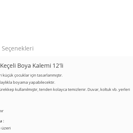
 Seçenekleri
eçeli Boya Kalemi 12'li
i küçük çocuklar için tasarlanmıştır.
aylıkla boyama yapabilecektir.
ekkep kullanılmıştır, tenden kolayca temizlenir. Duvar, koltuk vb. yerleri
nır
u :
 üzeri