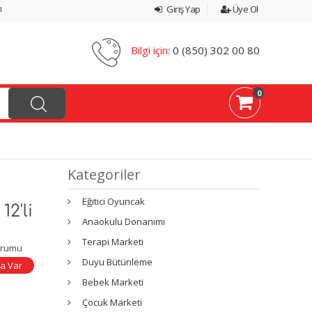
ı
Giriş Yap
Üye Ol
Bilgi için:
0 (850) 302 00 80
0
Kategoriler
Eğitici Oyuncak
12'li
Anaokulu Donanımı
Terapi Marketi
urumu
Duyu Bütünleme
a Var
Bebek Marketi
Çocuk Marketi