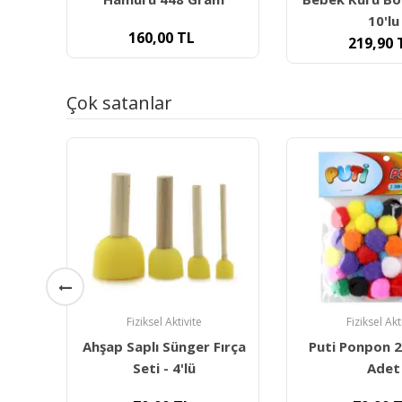
10'lu
Kalem
219,90
TL
320,00
Çok satanlar
Fiziksel Akt
Fiziksel Aktivite
Carioca Teddy
ırça
Puti Ponpon 20 Mm 50
Kirletmey
Adet
Boyal