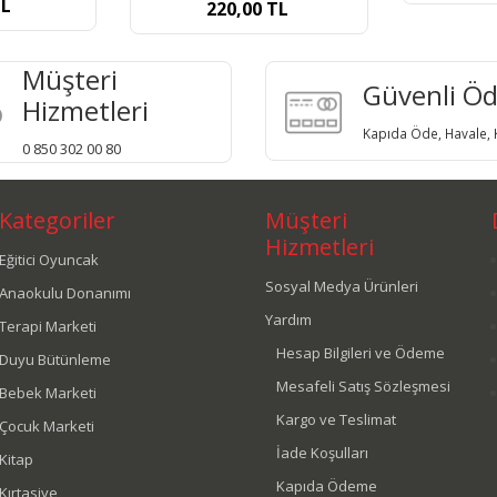
52
TL
Müşteri
Güvenli Ö
Hizmetleri
Kapıda Öde, Havale, K
0 850 302 00 80
Kategoriler
Müşteri
Hizmetleri
Eğitici Oyuncak
Sosyal Medya Ürünleri
Anaokulu Donanımı
Yardım
Terapi Marketi
Hesap Bilgileri ve Ödeme
Duyu Bütünleme
Mesafeli Satış Sözleşmesi
Bebek Marketi
Kargo ve Teslimat
Çocuk Marketi
İade Koşulları
Kitap
Kapıda Ödeme
Kırtasiye