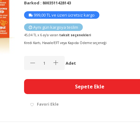
Barkod : 8003511428143
999,00 TL ve üzeri ücretsiz kargo
Aynı gün kargoya teslim
45,04 TL x 6 ay’a varan
taksit seçenekleri
Kredi Kartı, Havale/EFT veya Kapıda Ödeme seçeneği
Adet
Sepete Ekle
Favori Ekle