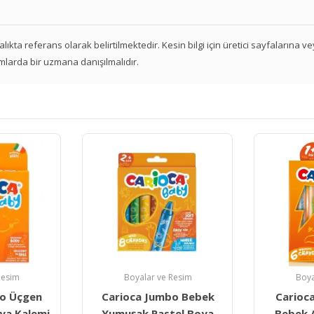
 aralıkta referans olarak belirtilmektedir. Kesin bilgi için üretici sayfalarına 
mlarda bir uzmana danışılmalıdır.
Resim
Boyalar ve Resim
Fiz
bo Bebek
Carioca 3 İn 1 Jumbo
Duyuma
tel Boya
Bebek Ahşap Gövdeli
Kase 