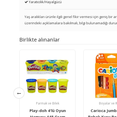
Yaratıcılık/Hayalgücü
Yaş aralıkları ürünle ilgili genel fikir vermesi için geniş bir
üzerindeki açıklamalara bakılmalı, bilgi bulunamadığı duru
Birlikte alınanlar
Boyalar ve Resim
Boyalar ve 
n
Carioca Jumbo Üçgen
Carioca Jum
m
Bebek Kuru Boya Kalemi
Yumuşak Pas