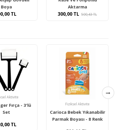
ktarma
160,00
TL
0
TL
500,43
TL
iksel Aktivite
Fiziksel Aktivite
ebek Yıkanabilir
Carioca Joy Soft Süper
oyası - 8 Renk
Yıkanabilir Keçeli Boya
Tem