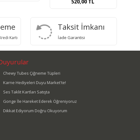
0,00
TL
360,00
TL
deme
Taksit İmkanı
İade Garantisi
redi Kartı
Duyurular
Chewy Tubes Çiğneme Tüpleri
Karne Hediyeleri Duyu Market'te!
Ses Taklit Kartları Satışta
Gonge İle Hareket Ederek Öğreniyoruz
Dikkat Ediyorum Doğru Okuyorum