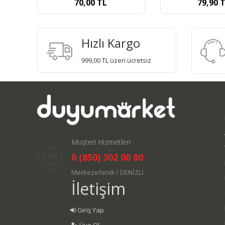
79,90
TL
220,00
Hızlı Kargo
999,00 TL üzeri ücretsiz
Müşteri Hizmetleri
0 (850) 302 00 80
Merkezefendi / DENİZLİ
İletişim
Giriş Yap
Üye Ol