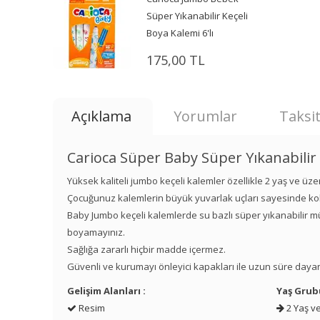
Süper Yıkanabilir Keçeli
Boya Kalemi 6'lı
175,00 TL
Açıklama
Yorumlar
Taksit
Carioca Süper Baby Süper Yıkanabilir K
Yüksek kaliteli jumbo keçeli kalemler özellikle 2 yaş ve üzer
Çocuğunuz kalemlerin büyük yuvarlak uçları sayesinde kol
Baby Jumbo keçeli kalemlerde su bazlı süper yıkanabilir mür
boyamayınız.
Sağlığa zararlı hiçbir madde içermez.
Güvenli ve kurumayı önleyici kapakları ile uzun süre daya
Gelişim Alanları :
Yaş Grub
Resim
2 Yaş ve