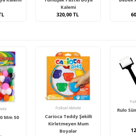
i
Boya
A
TL
600,00
TL
300,0
Fiziksel Aktivite
ivite
Fiz
Rulo Sünger Fırça - 3'lü
 Şekilli
Carioca B
Set
en Mum
Parmak B
120,00
TL
ar