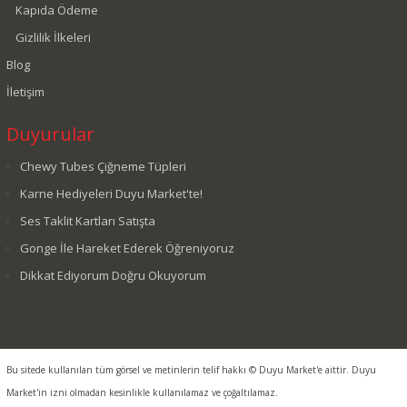
Kapıda Ödeme
Gizlilik İlkeleri
Blog
İletişim
Duyurular
Chewy Tubes Çiğneme Tüpleri
Karne Hediyeleri Duyu Market'te!
Ses Taklit Kartları Satışta
Gonge İle Hareket Ederek Öğreniyoruz
Dikkat Ediyorum Doğru Okuyorum
Bu sitede kullanılan tüm görsel ve metinlerin telif hakkı © Duyu Market'e aittir. Duyu
Market'in izni olmadan kesinlikle kullanılamaz ve çoğaltılamaz.