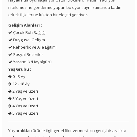
Hayatı'nda oyunlaştırıyor Üstün Dökmen. "Kadının adı yok"
nitelemesine gönderme yapan bu oyun, aynı zamanda kadın
erkek ilişkilerine kökten bir eleştiri getiriyor.
Gelişim Alanları :
Çocuk Ruh Sağlığı
Duygusal Gelişim
Rehberlik ve Aile Eğitimi
Sosyal Beceriler
Yaratıcılık/Hayalgücü
Yaş Grubu :
0 - 3 Ay
12 - 18 Ay
2 Yaş ve üzeri
3 Yaş ve üzeri
4 Yaş ve üzeri
5 Yaş ve üzeri
Yaş aralıkları ürünle ilgili genel fikir vermesi için geniş bir aralıkta