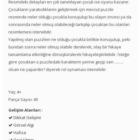
Resimdeki detayları en çok tanımlayan çocuk ise oyunu kazanır.
Çocukların yaratıcılıklarını geliştirmek için mevcut puzzle
resminde neler olduğu çocukla konuşulup bu olayın öncesi ya da
sonrasında neler olmuş olabileceği tartışılıp çocuktan bu olanları
resimlemesi istenebilir.
Yapılmış olan puzzleın ne olduğu çocukla birlikte konuşulup, peki
bundan sonra neler olmuş olabilir denilerek, olay bir hikaye
tamamlama etkinliğine dönüştürülerek hikayeleştirilebilir. İsteğe
göre çocuktan o puzzledaki karakterin yerine geçip sen ……..
olsan ne yapardın? diyerek rol oynaması istenebilir.
Yaş: 4+
Parça Sayısı: 40
Gelişim Alanları :
Dikkat Gelişimi
Görsel Algı
Hafıza
Özel Eğitim