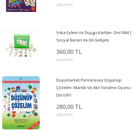
402,14 TL
Yuka Eylem Ve Duygu Kartları- Dm1064 |
Sosyal Beceri Ve Dil Gelişimi
360,00 TL
500,00 TL
Duyumarket Penceresey Düşünüp
Çözelim- Mantık Ve Akıl Yürütme Oyunu -
Dm1091
280,00 TL
380,00 TL