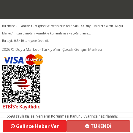
Bu sitede kullanılan tüm görsel ve metinlerin telif hakkı © Duyu Market'e aittir. Duyu
Market'in izni olmadan kesinlikle kullanılamaz ve çoğaltılamaz.
Bu sayfa 0.3410 saniyede üretildi.
2026 © Duyu Market - Türkiye'nin Çocuk Gelişim Marketi
6698 sayılı Kişisel Verilerin Korunması Kanunu uyarınca hazırlanmış
aydınlatma metnimizi okumak ve sitemizde ilgili mevzuata uygun
Gelince Haber Ver
TÜKENDİ
olarak kullanılan çerezlerle ilgili bilgi almak için lütfen
tıklayınız.