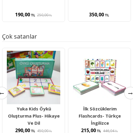
190,00
350,00
250,00
TL
TL
TL
Çok satanlar
Yuka Kids Öykü
İlk Sözcüklerim
Oluşturma Plus- Hikaye
Flashcards- Türkçe
Ve Dil
İngilizce
290,00
215,00
450,00
446,04
TL
TL
TL
TL