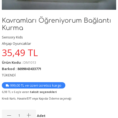
Kavramları Öğreniyorum Bağlantı
Kurma
Sensory Kids
Ahşap Oyuncaklar
35,49
TL
Ürün Kodu :
DM1013
Barkod : 8699043433771
TÜKENDİ
999,00 TL ve üzeri ücretsiz kargo
6,98 TL x 6 ay’a varan
taksit seçenekleri
Kredi Kartı, Havale/EFT veya Kapıda Ödeme seçeneği
Adet