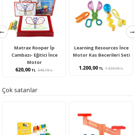
Matrax Rooper İp
Learning Resources İnce
Cambazı- Eğitici İnce
Motor Kas Becerileri Seti
Motor
1.200,00
1.326,03
TL
620,00
TL
848,18
TL
TL
Çok satanlar