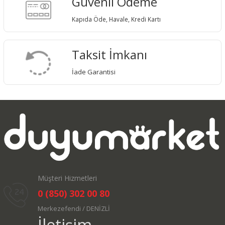
Güvenli Ödeme
Kapıda Öde, Havale, Kredi Kartı
Taksit İmkanı
İade Garantisi
Müşteri Hizmetleri
0 (850) 302 00 80
Merkezefendi / DENİZLİ
İletişim