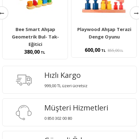
Bee Smart Ahşap
Playwood Ahşap Terazi
Geometrik Bul- Tak-
Denge Oyunu
Eğitici
600,00
855,00
TL
380,00
TL
TL
Hızlı Kargo
999,00 TL üzeri ücretsiz
Müşteri Hizmetleri
0 850 302 00 80