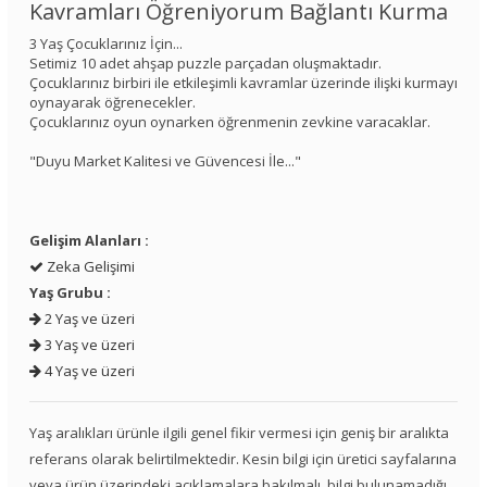
Kavramları Öğreniyorum Bağlantı Kurma
3 Yaş Çocuklarınız İçin...
Setimiz 10 adet ahşap puzzle parçadan oluşmaktadır.
Çocuklarınız birbiri ile etkileşimli kavramlar üzerinde ilişki kurmayı
oynayarak öğrenecekler.
Çocuklarınız oyun oynarken öğrenmenin zevkine varacaklar.
"Duyu Market Kalitesi ve Güvencesi İle..."
Gelişim Alanları :
Zeka Gelişimi
Yaş Grubu :
2 Yaş ve üzeri
3 Yaş ve üzeri
4 Yaş ve üzeri
Yaş aralıkları ürünle ilgili genel fikir vermesi için geniş bir aralıkta
referans olarak belirtilmektedir. Kesin bilgi için üretici sayfalarına
veya ürün üzerindeki açıklamalara bakılmalı, bilgi bulunamadığı