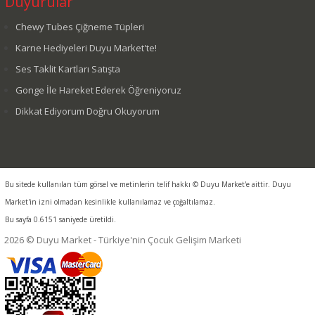
Duyurular
Chewy Tubes Çiğneme Tüpleri
Karne Hediyeleri Duyu Market'te!
Ses Taklit Kartları Satışta
Gonge İle Hareket Ederek Öğreniyoruz
Dikkat Ediyorum Doğru Okuyorum
Bu sitede kullanılan tüm görsel ve metinlerin telif hakkı © Duyu Market'e aittir. Duyu
Market'in izni olmadan kesinlikle kullanılamaz ve çoğaltılamaz.
Bu sayfa 0.6151 saniyede üretildi.
2026 © Duyu Market - Türkiye'nin Çocuk Gelişim Marketi