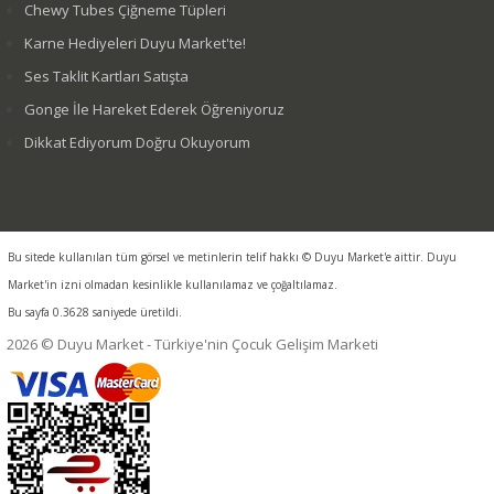
Chewy Tubes Çiğneme Tüpleri
Karne Hediyeleri Duyu Market'te!
Ses Taklit Kartları Satışta
Gonge İle Hareket Ederek Öğreniyoruz
Dikkat Ediyorum Doğru Okuyorum
Bu sitede kullanılan tüm görsel ve metinlerin telif hakkı © Duyu Market'e aittir. Duyu
Market'in izni olmadan kesinlikle kullanılamaz ve çoğaltılamaz.
Bu sayfa 0.3628 saniyede üretildi.
2026 © Duyu Market - Türkiye'nin Çocuk Gelişim Marketi