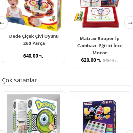
Dede Çiçek Çivi Oyunu
Matrax Rooper İp
260 Parça
Cambazı- Eğitici İnce
Motor
640,00
TL
620,00
848,18
TL
TL
Çok satanlar