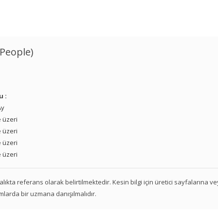
 People)
u :
Ay
 üzeri
 üzeri
 üzeri
 üzeri
 aralıkta referans olarak belirtilmektedir. Kesin bilgi için üretici sayfalarına 
mlarda bir uzmana danışılmalıdır.