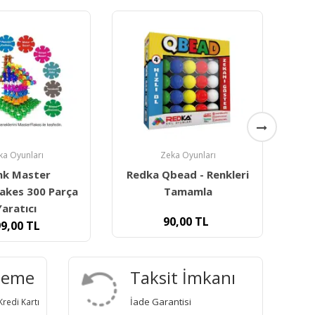
Zeka Oyunları
Redka T- Tangram Zeka
ka Oyunları
Oyunu - Doğal Ahşap
ead - Renkleri
amamla
80,00
TL
0,00
TL
deme
Taksit İmkanı
İade Garantisi
redi Kartı