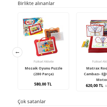
Birlikte alınanlar
Fiziksel Aktivite
Ergoterapi Ür
le
Matrax Rooper İp
Cando- The
Cambazı- Eğitici İnce
Theraputty El
Motor
Hamur
620,00
TL
750,00
848,18
TL
Çok satanlar