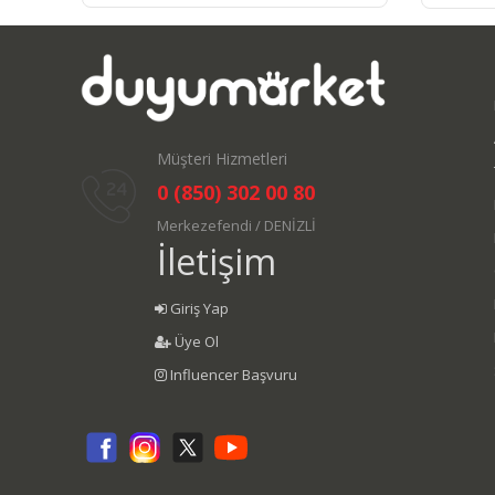
Müşteri Hizmetleri
0 (850) 302 00 80
Merkezefendi / DENİZLİ
İletişim
Giriş Yap
Üye Ol
Influencer Başvuru