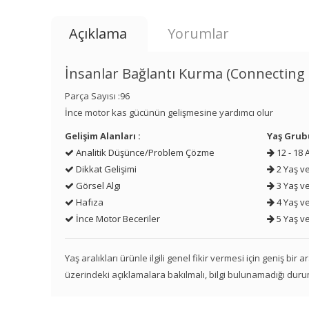
Açıklama
Yorumlar
İnsanlar Bağlantı Kurma (Connecting
Parça Sayısı :96
İnce motor kas gücünün gelişmesine yardımcı olur
Gelişim Alanları :
Yaş Grub
Analitik Düşünce/Problem Çözme
12 - 18 
Dikkat Gelişimi
2 Yaş ve
Görsel Algı
3 Yaş ve
Hafıza
4 Yaş ve
İnce Motor Beceriler
5 Yaş ve
Yaş aralıkları ürünle ilgili genel fikir vermesi için geniş bir
üzerindeki açıklamalara bakılmalı, bilgi bulunamadığı duru