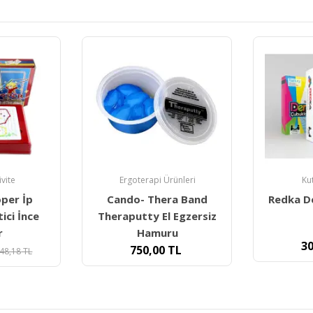
Ze
Lotto – 
ünleri
Kutu Oyunları
ra Band
Redka Denge Çubukları
 Egzersiz
26
u
300,00
TL
TL