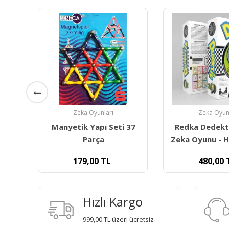
Zeka Oyunları
Zeka Oyun
 37
Redka Dedektif Akıl Ve
Redka Loo
Zeka Oyunu - Hız, Refleks
480,00
TL
600,00
Hızlı Kargo
999,00 TL üzeri ücretsiz