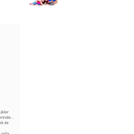
ükler
lerinde…
k ile
k yola…