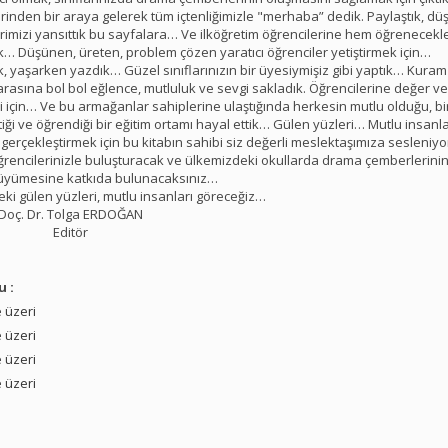
rinden bir araya gelerek tüm içtenliğimizle "merhaba” dedik. Paylaştık, d
lerimizi yansıttık bu sayfalara… Ve ilköğretim öğrencilerine hem öğrenecekl
k… Düşünen, üreten, problem çözen yaratıcı öğrenciler yetiştirmek için…
k, yaşarken yazdık… Güzel sınıflarınızın bir üyesiymişiz gibi yaptık… Kuram
arasına bol bol eğlence, mutluluk ve sevgi sakladık. Öğrencilerine değer v
i için… Ve bu armağanlar sahiplerine ulaştığında herkesin mutlu olduğu, bi
iği ve öğrendiği bir eğitim ortamı hayal ettik… Gülen yüzleri… Mutlu insanl
 gerçekleştirmek için bu kitabın sahibi siz değerli meslektaşımıza sesleni
ğrencilerinizle buluşturacak ve ülkemizdeki okullarda drama çemberlerinin n
 büyümesine katkıda bulunacaksınız…
eki gülen yüzleri, mutlu insanları göreceğiz…
Doç. Dr. Tolga ERDOĞAN
Editör
u :
 üzeri
 üzeri
 üzeri
 üzeri