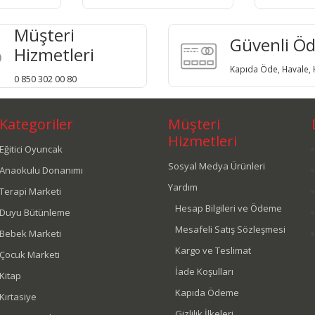
Müşteri
Güvenli Ö
Hizmetleri
Kapıda Öde, Havale, K
0 850 302 00 80
Kategoriler
Müşteri
Hizmetleri
Eğitici Oyuncak
Sosyal Medya Ürünleri
Anaokulu Donanımı
Yardım
Terapi Marketi
Hesap Bilgileri ve Ödeme
Duyu Bütünleme
Mesafeli Satış Sözleşmesi
Bebek Marketi
Kargo ve Teslimat
Çocuk Marketi
İade Koşulları
Kitap
Kapıda Ödeme
Kırtasiye
Gizlilik İlkeleri