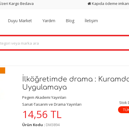
 Üzeri Kargo Bedava
Kapıda ödeme imkan
Duyu Market
Yardım
Blog
İletişim
İlköğretimde drama : Kuramd
Uygulamaya
Pegem Akademi Yayınları
Stok
Sanat-Tasarım ve Drama Yayınları
TÜ
14,56
TL
Ürün Kodu :
DM3894