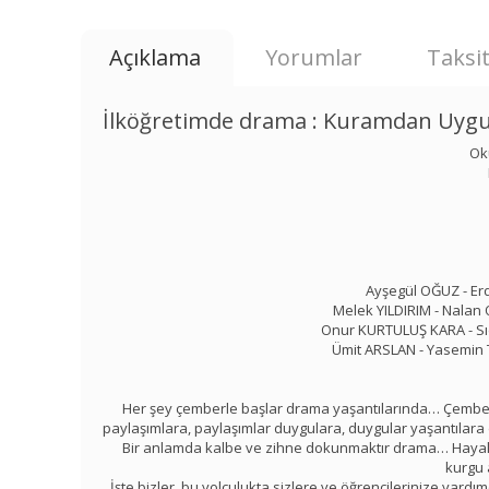
Açıklama
Yorumlar
Taksit
İlköğretimde drama : Kuramdan Uyg
Ok
Ayşegül OĞUZ - Er
Melek YILDIRIM - Nala
Onur KURTULUŞ KARA - Sı
Ümit ARSLAN - Yasemin
Her şey çemberle başlar drama yaşantılarında… Çemberd
paylaşımlara, paylaşımlar duygulara, duygular yaşantılara
Bir anlamda kalbe ve zihne dokunmaktır drama… Hayalle
kurgu 
İşte bizler, bu yolculukta sizlere ve öğrencilerinize yard