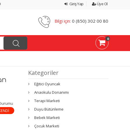
ı
Giriş Yap
Üye Ol
Bilgi için:
0 (850) 302 00 80
0
Kategoriler
an
Eğitici Oyuncak
Anaokulu Donanımı
Terapi Marketi
 Durumu
Duyu Bütünleme
KENDİ
Bebek Marketi
Çocuk Marketi