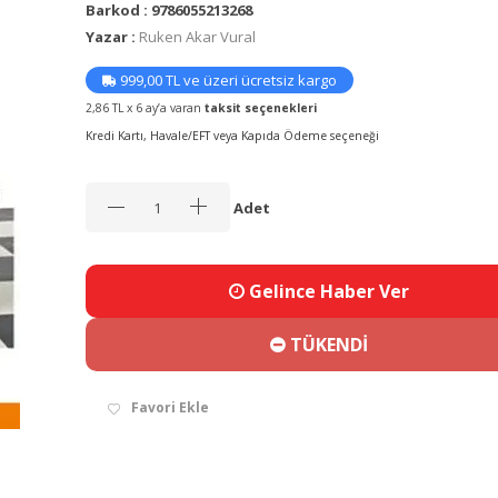
Barkod : 9786055213268
Yazar :
Ruken Akar Vural
999,00 TL ve üzeri ücretsiz kargo
2,86 TL x 6 ay’a varan
taksit seçenekleri
Kredi Kartı, Havale/EFT veya Kapıda Ödeme seçeneği
Adet
Gelince Haber Ver
TÜKENDİ
Favori Ekle