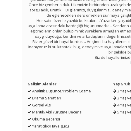
Önce biz çember olduk. Ülkemizin birbirinden uzak şehirle
sorguladık, ürettik… Bilgilerimizi, duygularımızı, deneyim
de eğlenecekleri ders örnekleri sunmaya çalıştı
Her satırı özenle yazıldı bu kitabın… Yazarken yaşadı
uygulama arasındaki kardeşliği hiç unutmadık… Satırların 
eğitimcilerin onları bulup minik yüreklere armağan etmes
saygı duyduğu, kendini ve arkadaşlarını değerli hissett
Bizler güzel bir hayal kurduk… Ve şimdi bu hayallerimizi
İnanıyoruz ki bu kitaptaki bilgi, deneyim ve uygulamaları ö
bir şekilde
Biz de hayallerimizd
Gelişim Alanları :
Yaş Grub
Analitik Düşünce/Problem Çözme
2 Yaş ve
Drama Sanatları
3 Yaş ve
Görsel Algı
4 Yaş ve
Mantık/Akıl Yürütme Becerisi
5 Yaş ve
Okuma Becerisi
Yaratıcılık/Hayalgücü