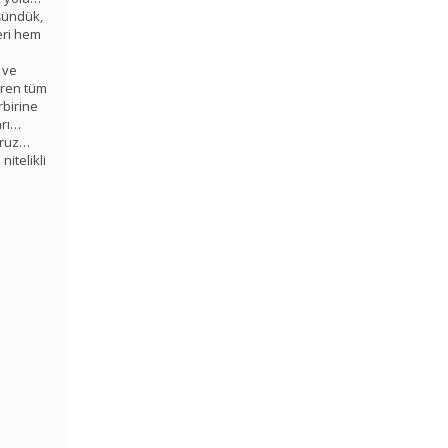
üşündük,
eri hem
 ve
eren tüm
rbirine
arı…
yoruz…
itelikli