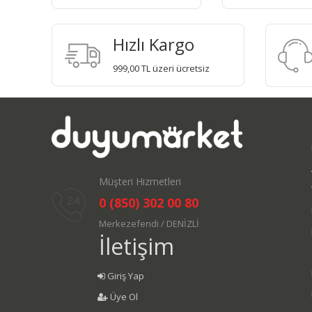
Hızlı Kargo
999,00 TL üzeri ücretsiz
Müşteri Hizmetleri
0 (850) 302 00 80
Merkezefendi / DENİZLİ
İletişim
Giriş Yap
Üye Ol