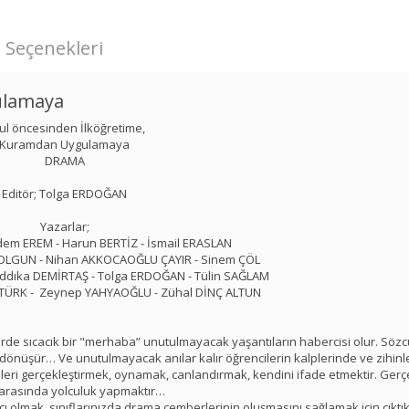
 Seçenekleri
ulamaya
ul öncesinden İlköğretime,
Kuramdan Uygulamaya
DRAMA
Editör; Tolga ERDOĞAN
Yazarlar;
dem EREM - Harun BERTİZ - İsmail ERASLAN
n OLGUN - Nihan AKKOCAOĞLU ÇAYIR - Sinem ÇÖL
ddıka DEMİRTAŞ - Tolga ERDOĞAN - Tülin SAĞLAM
 TÜRK - Zeynep YAHYAOĞLU - Zühal DİNÇ ALTUN
e sıcacık bir "merhaba” unutulmayacak yaşantıların habercisi olur. Sözc
 dönüşür… Ve unutulmayacak anılar kalır öğrencilerin kalplerinde ve zihin
ri gerçekleştirmek, oynamak, canlandırmak, kendini ifade etmektir. Gerçe
arasında yolculuk yapmaktır…
ımcı olmak, sınıflarınızda drama çemberlerinin oluşmasını sağlamak için çıktı