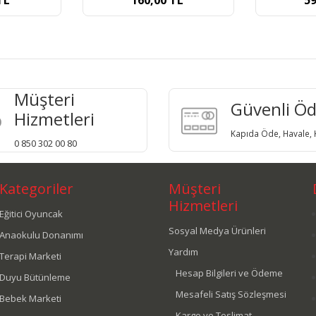
Müşteri
Güvenli Ö
Hizmetleri
Kapıda Öde, Havale, K
0 850 302 00 80
Kategoriler
Müşteri
Hizmetleri
Eğitici Oyuncak
Sosyal Medya Ürünleri
Anaokulu Donanımı
Yardım
Terapi Marketi
Hesap Bilgileri ve Ödeme
Duyu Bütünleme
Mesafeli Satış Sözleşmesi
Bebek Marketi
Kargo ve Teslimat