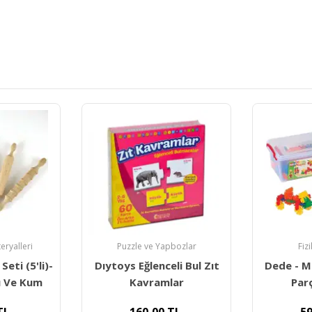
Puzzle ve Yapbozlar
eryalleri
Fiz
Dıytoys Eğlenceli Bul Zıt
eti (5'li)-
Dede - M
Kavramlar
 Ve Kum
Parç
160,00
TL
TL
59