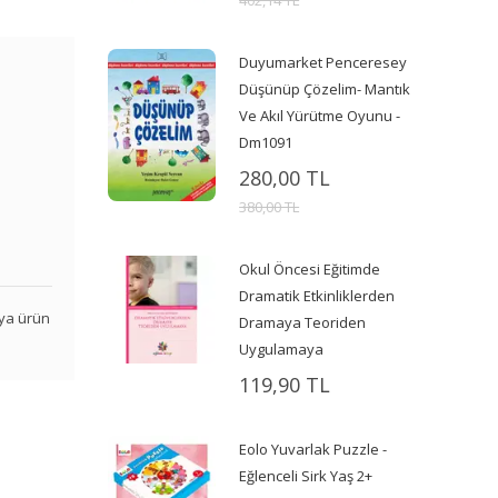
402,14 TL
Duyumarket Penceresey
Düşünüp Çözelim- Mantık
Ve Akıl Yürütme Oyunu -
Dm1091
280,00 TL
380,00 TL
Okul Öncesi Eğitimde
Dramatik Etkinliklerden
veya ürün
Dramaya Teoriden
Uygulamaya
119,90 TL
Eolo Yuvarlak Puzzle -
Eğlenceli Sirk Yaş 2+