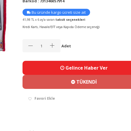
Barkod : 731346057914
Bu üründe kargo ücreti size ait
41,98 TL x 6 ay’a varan
taksit seçenekleri
Kredi Kartı, Havale/EFT veya Kapıda Ödeme seçeneği
Adet
Gelince Haber Ver
TÜKENDİ
Favori Ekle