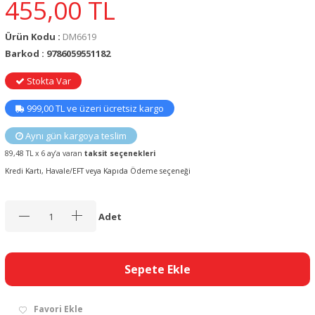
455,00
TL
Ürün Kodu :
DM6619
Barkod : 9786059551182
Stokta Var
999,00 TL ve üzeri ücretsiz kargo
Aynı gün kargoya teslim
89,48 TL x 6 ay’a varan
taksit seçenekleri
Kredi Kartı, Havale/EFT veya Kapıda Ödeme seçeneği
Adet
Sepete Ekle
Favori Ekle