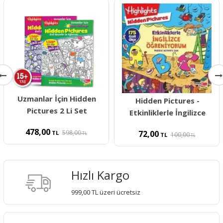
Uzmanlar İçin Hidden
Hidden Pictures -
Pictures 2 Li Set
Etkinliklerle İngilizce
478,00
598,00
72,00
TL
TL
100,00
TL
TL
Hızlı Kargo
999,00 TL üzeri ücretsiz