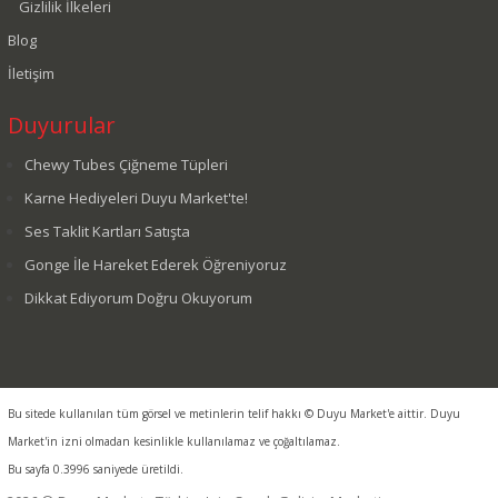
Gizlilik İlkeleri
Blog
İletişim
Duyurular
Chewy Tubes Çiğneme Tüpleri
Karne Hediyeleri Duyu Market'te!
Ses Taklit Kartları Satışta
Gonge İle Hareket Ederek Öğreniyoruz
Dikkat Ediyorum Doğru Okuyorum
Bu sitede kullanılan tüm görsel ve metinlerin telif hakkı © Duyu Market'e aittir. Duyu
Market'in izni olmadan kesinlikle kullanılamaz ve çoğaltılamaz.
Bu sayfa 0.3996 saniyede üretildi.