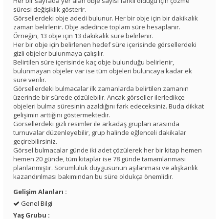
Her bir sayfada yer alan obje sayısı farklı olduğu için çözme
süresi değişiklik gösterir.
Görsellerdeki obje adedi bulunur. Her bir obje için bir dakikalık
zaman belirlenir. Obje adedince toplam süre hesaplanır.
Örneğin, 13 obje için 13 dakikalık süre belirlenir.
Her bir obje için belirlenen hedef süre içerisinde görsellerdeki
gizli objeler bulunmaya çalışılır.
Belirtilen süre içerisinde kaç obje bulunduğu belirlenir,
bulunmayan objeler var ise tüm objeleri buluncaya kadar ek
süre verilir.
Görsellerdeki bulmacalar ilk zamanlarda belirtilen zamanın
üzerinde bir sürede çözülebilir. Ancak görseller ilerledikçe
objeleri bulma süresinin azaldığını fark edeceksiniz. Buda dikkat
gelişimin arttığını göstermektedir.
Görsellerdeki gizli resimler ile arkadaş grupları arasında
turnuvalar düzenleyebilir, grup halinde eğlenceli dakikalar
geçirebilirsiniz.
Görsel bulmacalar günde iki adet çözülerek her bir kitap hemen
hemen 20 günde, tüm kitaplar ise 78 günde tamamlanması
planlanmıştır. Sorumluluk duygusunun aşılanması ve alışkanlık
kazandırılması bakımından bu süre oldukça önemlidir.
Gelişim Alanları :
Genel Bilgi
Yaş Grubu :