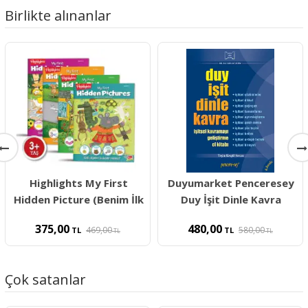
Birlikte alınanlar
Highlights My First
Duyumarket Penceresey
Hidden Picture (Benim İlk
Duy İşit Dinle Kavra
375,00
480,00
469,00
580,00
TL
TL
TL
TL
Çok satanlar