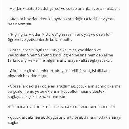
- Her bir kitapta 39 adet görsel ve cevap anahtarı yer almaktadır.
- Kitaplar hazırlanırken kolaydan zora doğru 4 farklı seviyede
hazırlanmıştır.
- ‘’Highlights Hidden Pictures’’ gizli resimler 6 yaş ve üzeri tüm
öğrenci ve yetişkinlerde kullanılabilir.
- Görsellerdeki İngilizce-Türkçe kelimler, çocukların ve
yetişkinlerin hem yabancı bir dil öğrenmesine hem de kelime
farkındalığı ve kelime bilgisini arttırmaya katkı sağlayacaktır.
- Görseller çözümlenirken, bireyin istekliliği ve ilgisi dikkate
alınarak hazırlanmıştır.
- Görsellerdeki gizli objeleri araştırmak, çocukların sonuç çıkarma
ve gözlemleme yeteneklerinin kuvvetlenmesine destek
sağlayacak şekilde hazırlanmıştır.
‘’HİGHLİGHTS HİDDEN PİCTURES’’ GİZLİ RESİMLERİN HEDEFLERİ
• Çocuklardaki merak duygusunu arttırarak daha iyi odaklanmayı
sağlar.