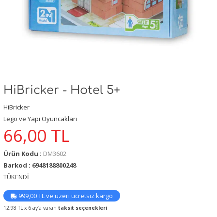
HiBricker - Hotel 5+
HiBricker
Lego ve Yapı Oyuncakları
66,00
TL
Ürün Kodu :
DM3602
Barkod : 6948188800248
TÜKENDİ
999,00 TL ve üzeri ücretsiz kargo
12,98 TL x 6 ay’a varan
taksit seçenekleri