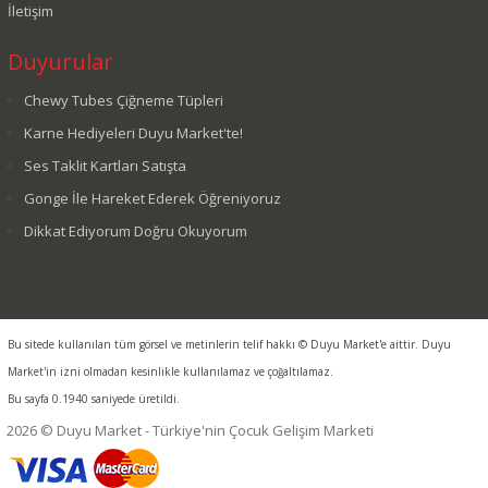
İletişim
Duyurular
Chewy Tubes Çiğneme Tüpleri
Karne Hediyeleri Duyu Market'te!
Ses Taklit Kartları Satışta
Gonge İle Hareket Ederek Öğreniyoruz
Dikkat Ediyorum Doğru Okuyorum
Bu sitede kullanılan tüm görsel ve metinlerin telif hakkı © Duyu Market'e aittir. Duyu
Market'in izni olmadan kesinlikle kullanılamaz ve çoğaltılamaz.
Bu sayfa 0.1940 saniyede üretildi.
2026 © Duyu Market - Türkiye'nin Çocuk Gelişim Marketi