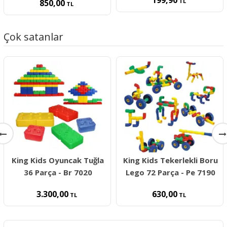
199,90
TL
850,00
TL
Çok satanlar
King Kids Oyuncak Tuğla
King Kids Tekerlekli Boru
36 Parça - Br 7020
Lego 72 Parça - Pe 7190
3.300,00
630,00
TL
TL