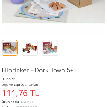
Hibricker - Dark Town 5+
HiBricker
Lego ve Yapı Oyuncakları
111,76
TL
Ürün Kodu :
DM3603