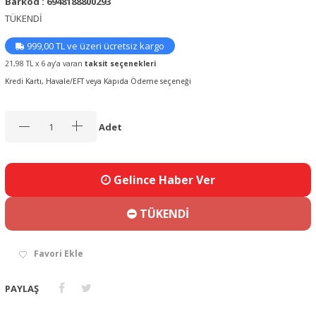
Barkod : 6948188800293
TÜKENDİ
999,00 TL ve üzeri ücretsiz kargo
21,98 TL x 6 ay’a varan
taksit seçenekleri
Kredi Kartı, Havale/EFT veya Kapıda Ödeme seçeneği
Adet
Gelince Haber Ver
TÜKENDİ
Favori Ekle
PAYLAŞ