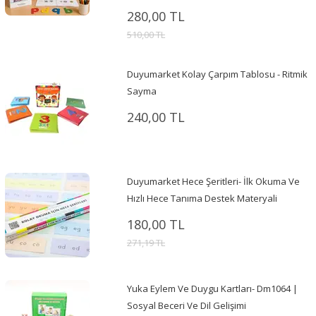
280,00 TL
510,00 TL
Duyumarket Kolay Çarpım Tablosu - Ritmik
Sayma
240,00 TL
Duyumarket Hece Şeritleri- İlk Okuma Ve
Hızlı Hece Tanıma Destek Materyali
180,00 TL
271,19 TL
Yuka Eylem Ve Duygu Kartları- Dm1064 |
Sosyal Beceri Ve Dil Gelişimi