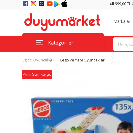
999,00 TL
Markalar
Kategoriler
Eğitici Oyuncak
Lego ve Yapı Oyuncakları
Aynı Gün Kargo