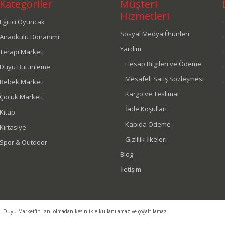
Kategoriler
Müşteri
Hizmetleri
Eğitici Oyuncak
Sosyal Medya Ürünleri
Anaokulu Donanımı
Yardım
Terapi Marketi
Hesap Bilgileri ve Ödeme
Duyu Bütünleme
Mesafeli Satış Sözleşmesi
Bebek Marketi
Kargo ve Teslimat
Çocuk Marketi
İade Koşulları
Kitap
Kapıda Ödeme
Kırtasiye
Gizlilik İlkeleri
Spor & Outdoor
Blog
İletişim
r. Duyu Market'in izni olmadan kesinlikle kullanılamaz ve çoğaltılamaz.