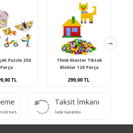
Master Tiktak
Kare Kule Bultak 03464
ar 120 Parça
99,00
TL
300,00
TL
deme
Taksit İmkanı
İade Garantisi
redi Kartı