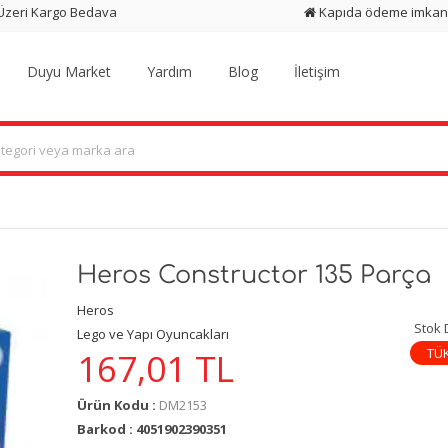
 Üzeri Kargo Bedava
Kapıda ödeme imkan
Duyu Market
Yardım
Blog
İletişim
Heros Constructor 135 Parça
Heros
Stok
Lego ve Yapı Oyuncakları
TÜ
167,01
TL
Ürün Kodu :
DM2153
Barkod : 4051902390351