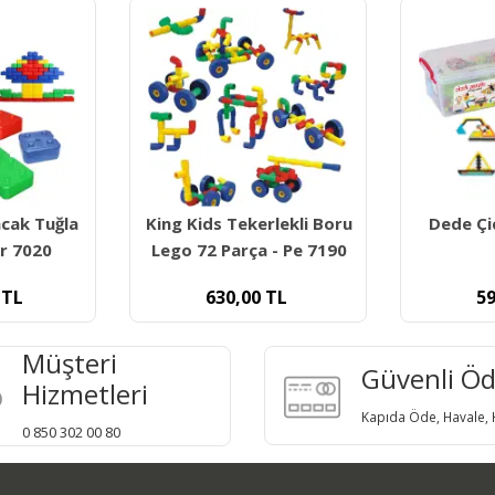
rlekli Boru
Dede Çiçek Puzzle 250
Think 
 - Pe 7190
Parça
Blokl
TL
599,00
TL
2
Müşteri
Güvenli Ö
Hizmetleri
Kapıda Öde, Havale, K
0 850 302 00 80