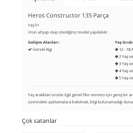
Heros Constructor 135 Parça
Yaş:5+
Ürün ahşap olup istediğiniz model yapılabilir.
Gelişim Alanları :
Yaş Grub
Görsel Algı
12 - 18 
2 Yaş ve
3 Yaş ve
4 Yaş ve
5 Yaş ve
Yaş aralıkları ürünle ilgili genel fikir vermesi için geniş bir
üzerindeki açıklamalara bakılmalı, bilgi bulunamadığı duru
Çok satanlar