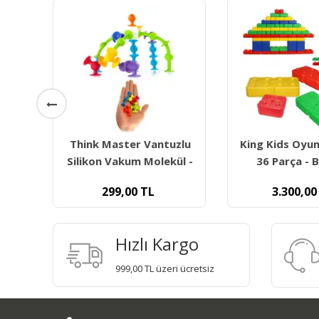
uzlu
King Kids Oyuncak Tuğla
King Kids Teke
ül -
36 Parça - Br 7020
Lego 72 Parça
3.300,00
TL
630,00
Hızlı Kargo
999,00 TL üzeri ücretsiz