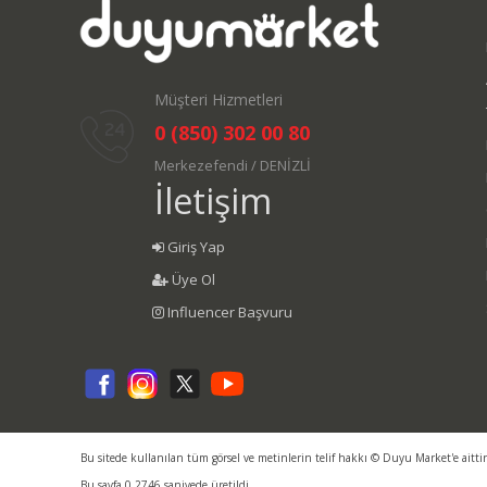
Müşteri Hizmetleri
0 (850) 302 00 80
Merkezefendi / DENİZLİ
İletişim
Giriş Yap
Üye Ol
Influencer Başvuru
Bu sitede kullanılan tüm görsel ve metinlerin telif hakkı © Duyu Market'e aitti
Bu sayfa 0.2746 saniyede üretildi.