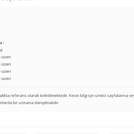
u :
Ay
 üzeri
 üzeri
 üzeri
 üzeri
 aralıkta referans olarak belirtilmektedir. Kesin bilgi için üretici sayfalarına 
mlarda bir uzmana danışılmalıdır.