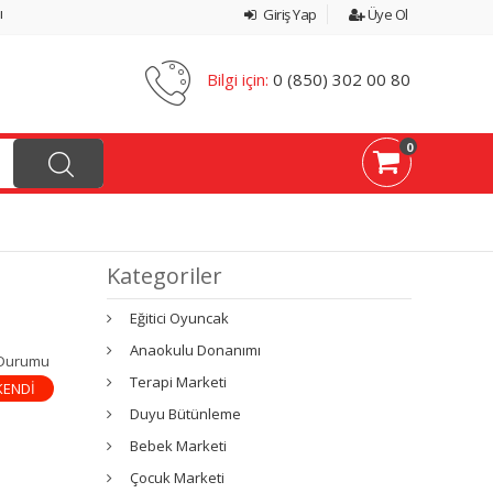
ı
Giriş Yap
Üye Ol
Bilgi için:
0 (850) 302 00 80
0
Kategoriler
Eğitici Oyuncak
Anaokulu Donanımı
 Durumu
Terapi Marketi
KENDİ
Duyu Bütünleme
Bebek Marketi
Çocuk Marketi