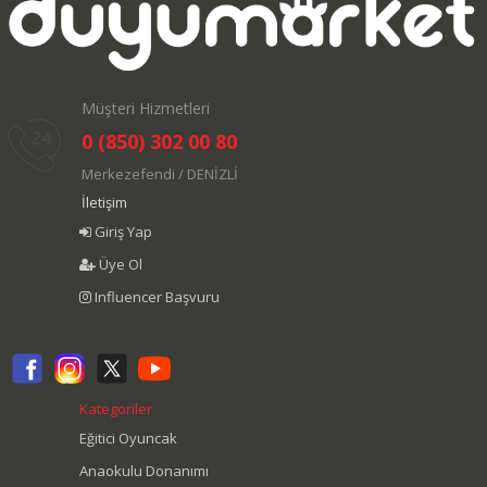
Müşteri Hizmetleri
0 (850) 302 00 80
Merkezefendi / DENİZLİ
İletişim
Giriş Yap
Üye Ol
Influencer Başvuru
Kategoriler
Eğitici Oyuncak
Anaokulu Donanımı