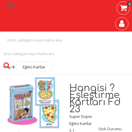
0
Kitap
Eğitici Kartlar
Hangisi ?
Eşleştirme
Kartları Fd
23
Super Duper
Eğitici Kartlar
Stok Durumu
5
1