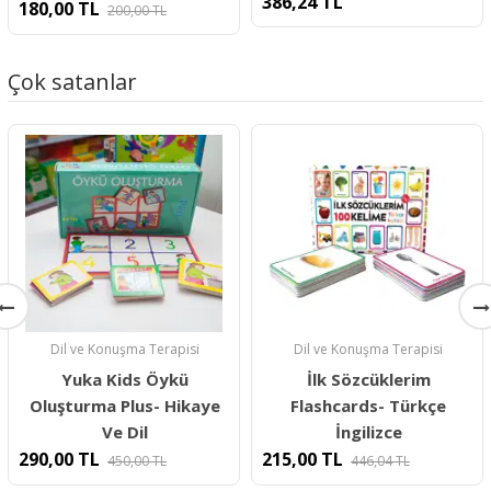
386,24
TL
180,00
TL
200,00
TL
Çok satanlar
Dil ve Konuşma Terapisi
Dil ve Konuşma Terapisi
Yuka Kids Öykü
İlk Sözcüklerim
Oluşturma Plus- Hikaye
Flashcards- Türkçe
Ve Dil
İngilizce
290,00
TL
215,00
TL
450,00
TL
446,04
TL