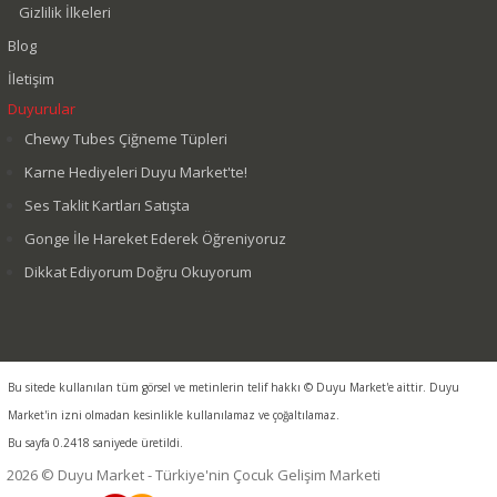
Gizlilik İlkeleri
Blog
İletişim
Duyurular
Chewy Tubes Çiğneme Tüpleri
Karne Hediyeleri Duyu Market'te!
Ses Taklit Kartları Satışta
Gonge İle Hareket Ederek Öğreniyoruz
Dikkat Ediyorum Doğru Okuyorum
Bu sitede kullanılan tüm görsel ve metinlerin telif hakkı © Duyu Market'e aittir. Duyu
Market'in izni olmadan kesinlikle kullanılamaz ve çoğaltılamaz.
Bu sayfa 0.2418 saniyede üretildi.
2026 © Duyu Market - Türkiye'nin Çocuk Gelişim Marketi