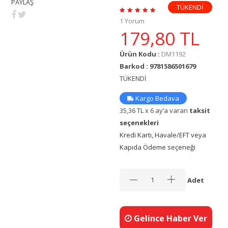
PAYLAŞ
TÜKENDİ
1 Yorum
179,80
TL
Ürün Kodu :
DM1192
Barkod : 9781586501679
TÜKENDİ
Kargo Bedava
35,36 TL x 6 ay’a varan
taksit
seçenekleri
Kredi Kartı, Havale/EFT veya
Kapıda Ödeme seçeneği
Adet
Gelince Haber Ver