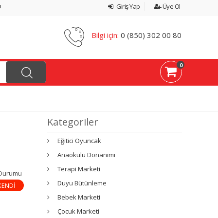
ı
Giriş Yap
Üye Ol
Bilgi için:
0 (850) 302 00 80
0
Kategoriler
Eğitici Oyuncak
Anaokulu Donanımı
Terapi Marketi
 Durumu
Duyu Bütünleme
KENDİ
Bebek Marketi
Çocuk Marketi