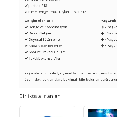
Wippsider 2181
Yürüme Denge Irmak Taşları - River 2123
Gelişim Alanları :
Yaş Grub
Denge ve Koordinasyon
2 Yaş ve
Dikkat Gelişimi
3 Yaş ve
Duyusal Bütünleme
4 Yaş ve
Kaba Motor Beceriler
5 Yaş ve
Spor ve Fiziksel Gelişim
Taktil/Dokunsal Algı
Yaş aralıkları ürünle ilgili genel fikir vermesi için geniş bir
üzerindeki açıklamalara bakılmalı, bilgi bulunamadığı duru
Birlikte alınanlar