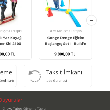
Dil ve Konuşma Terapisi
Konuşma Terapisi
Gonge Denge Eğitim Seti
Denge Eğitim
Gon
- Taktil Set - Build N'
ç Seti - Build'n
6 
29.000,00
TL
00,00
TL
deme
Taksit İmkanı
İade Garantisi
redi Kartı
Duyurular
Chewy Tubes Çiğneme Tüpleri