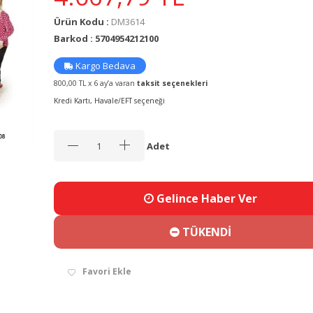
Ürün Kodu :
DM3614
Barkod : 5704954212100
Kargo Bedava
800,00 TL x 6 ay’a varan
taksit seçenekleri
Kredi Kartı, Havale/EFT seçeneği
Adet
Gelince Haber Ver
TÜKENDİ
Favori Ekle