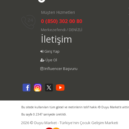
Müşteri Hizmetleri
0 (850) 302 00 80
Merkezefendi / DENİZLİ
İletişim
Giriş Yap
Üye Ol
Influencer Başvuru
Bu sitede kullanılan tüm görsel ve metinlerin telif hakkı © Duyu Market'e aitti
Bu sayfa 0.2347 saniyede üretildi.
2026 © Duyu Market - Türkiye'nin Çocuk Gelişim Marketi