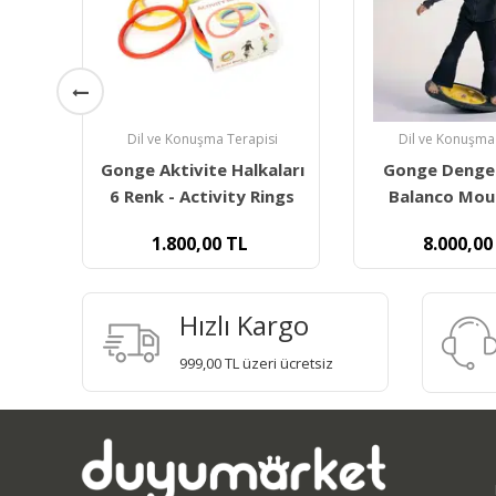
i
Dil ve Konuşma Terapisi
Dil ve Konuşma
ları
Gonge Denge Oyunu -
Gonge Denge 
ngs
Balanco Mouse 2142
Tilting Dis
8.000,00
TL
6.800,00
Hızlı Kargo
999,00 TL üzeri ücretsiz