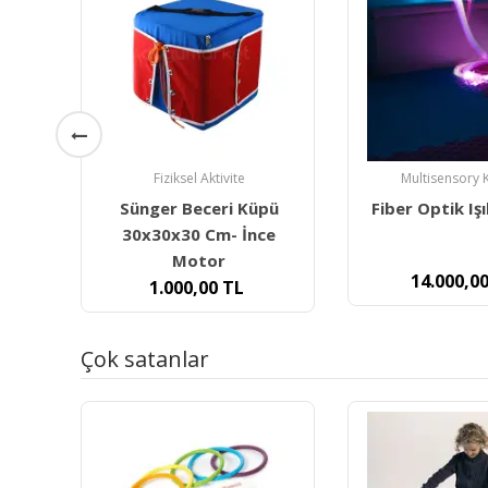
Multisensory K
Sihirli Plazma (
Multisensory Karanlık
pü
Fiber Optik Işık Demeti
e
780,00
14.000,00
TL
Çok satanlar