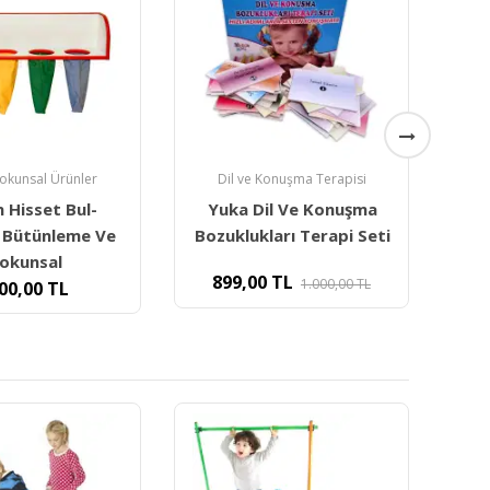
Konuşma Terapisi
Fiziksel Aktivite
il Ve Konuşma
Sünger Beceri Küpü
Fi
arı Terapi Seti
30x30x30 Cm- İnce
Motor
TL
1.000,00
TL
1.000,00
TL