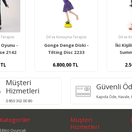
 Terapisi
Dil ve Konuşma Terapisi
Dil ve 
Diski -
İki Kişilik Yaz Kayağı -
Gonge 
c 2233
Summer Ski 2108
Başlangı
TL
2.500,00
TL
9.8
Müşteri
Güvenli Ö
Hizmetleri
Kapıda Öde, Havale, K
0 850 302 00 80
Kategoriler
Müşteri
Hizmetleri
Eğitici Oyuncak