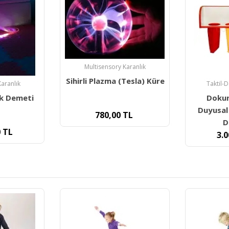
aranlık
Tesla) Küre
Taktil-Dokunsal Ürünler
Dil ve 
Dokun Hisset Bul-
Yuka D
Duyusal Bütünleme Ve
Bozuklukl
TL
Dokunsal
899,00
3.000,00
TL