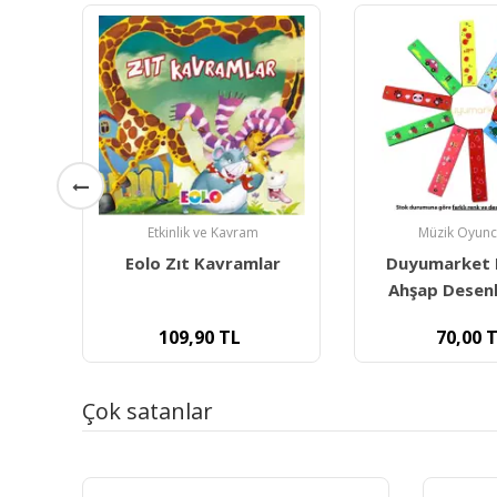
Etkinlik ve Kavram
Müzik Oyunc
mler
Eolo Zıt Kavramlar
Duyumarket
Ahşap Desenl
109,90
TL
70,00
T
Çok satanlar