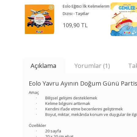
Eolo Eğitici İlk Kelimelerim
Dizisi - Taşıtlar
109,90 TL
Açıklama
Yorumlar (1)
Tak
Eolo Yavru Ayının Doğum Günü Partis
Amaç
· Bilişsel gelişimi desteklemek
· Kelime bilgisini arttırmak
· Kendini ifade etme becerilerini geliştirmek
· Boyut, miktar, mekânda konum ve duygular ile ilgil
Özellikler
· 20 sayfa
· 20 x 20 cm ebat