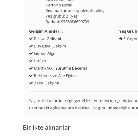
· Karton yaprak
· Sıvama karton kapak+iplik dikiş
· Yaş grubu: 2+ yaş
· Barkod: 9786056690709
Gelişim Alanları :
Yaş Grub
Dikkat Gelişimi
3 Yaş ve
Duygusal Gelişim
Görsel Algı
Hafıza
Mantık/Akıl Yürütme Becerisi
Rehberlik ve Aile Eğitimi
Zeka Gelişimi
Yaş aralıkları ürünle ilgili genel fikir vermesi için geniş bir
üzerindeki açıklamalara bakılmalı, bilgi bulunamadığı duru
Birlikte alınanlar