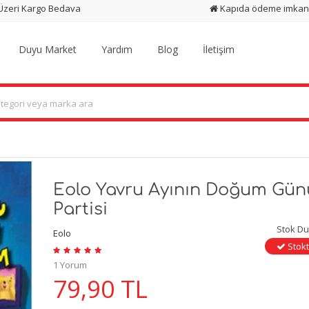
 Üzeri Kargo Bedava
Kapıda ödeme imkan
Duyu Market
Yardım
Blog
İletişim
Eolo Yavru Ayının Doğum Gün
Partisi
Stok D
Eolo
Stokt
1 Yorum
79,90
TL