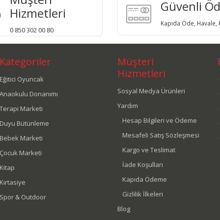
Güvenli Ö
Hizmetleri
Kapıda Öde, Havale, K
0 850 302 00 80
Kategoriler
Müşteri
Hizmetleri
Eğitici Oyuncak
Sosyal Medya Ürünleri
Anaokulu Donanımı
Yardım
Terapi Marketi
Hesap Bilgileri ve Ödeme
Duyu Bütünleme
Mesafeli Satış Sözleşmesi
Bebek Marketi
Kargo ve Teslimat
Çocuk Marketi
İade Koşulları
Kitap
Kapıda Ödeme
Kırtasiye
Gizlilik İlkeleri
Spor & Outdoor
Blog