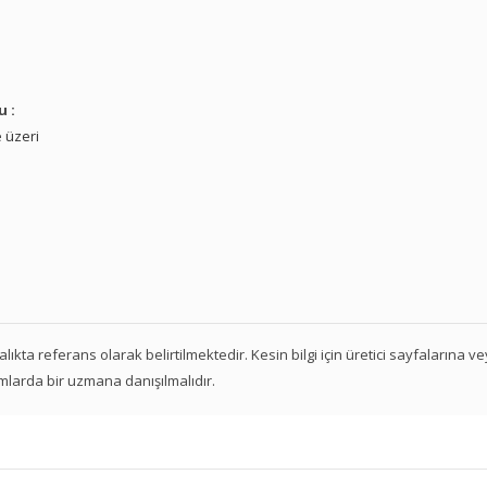
u :
 üzeri
 aralıkta referans olarak belirtilmektedir. Kesin bilgi için üretici sayfalarına 
mlarda bir uzmana danışılmalıdır.