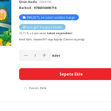
Ürün Kodu :
DM4106
Barkod : 9786056690716
999,00 TL ve üzeri ücretsiz kargo
Aynı gün kargoya teslim
15,71 TL x 6 ay’a varan
taksit seçenekleri
Kredi Kartı, Havale/EFT veya Kapıda Ödeme seçeneği
Adet
Sepete Ekle
Favori Ekle