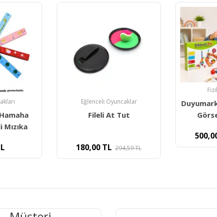
Fiz
akları
Eğlenceli Oyuncaklar
Duyumarke
 Hamaha
Fileli At Tut
Görse
i Mızıka
500,0
L
180,00
TL
294,59
TL
Müşteri