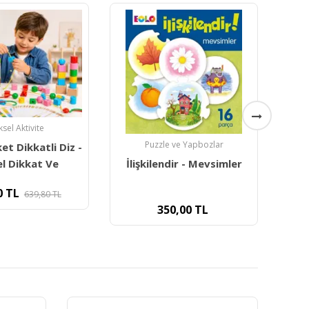
iksel Aktivite
Puzzle ve Yapbozlar
t Dikkatli Diz -
İlişkilendir - Mevsimler
l Dikkat Ve
0
TL
639,80
TL
350,00
TL