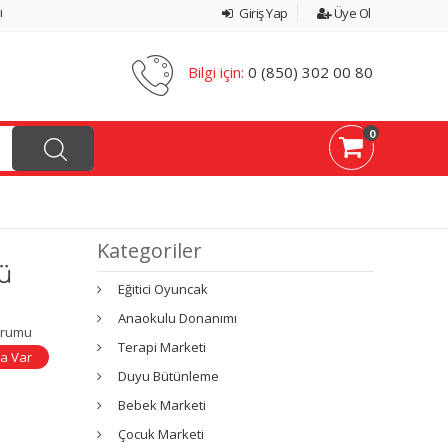
ı
Giriş Yap
Üye Ol
Bilgi için:
0 (850) 302 00 80
0
Kategoriler
ü
Eğitici Oyuncak
Anaokulu Donanımı
urumu
Terapi Marketi
a Var
Duyu Bütünleme
Bebek Marketi
Çocuk Marketi