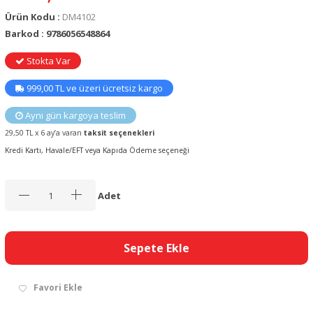
Ürün Kodu :
DM4102
Barkod : 9786056548864
Stokta Var
999,00 TL ve üzeri ücretsiz kargo
Aynı gün kargoya teslim
29,50 TL x 6 ay’a varan
taksit seçenekleri
Kredi Kartı, Havale/EFT veya Kapıda Ödeme seçeneği
Adet
Sepete Ekle
Favori Ekle