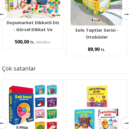
Duyumarket Dikkatli Diz
- Görsel Dikkat Ve
Eolo Taşıtlar Serisi -
Otobüsler
500,00
639,80
TL
TL
89,90
TL
Çok satanlar