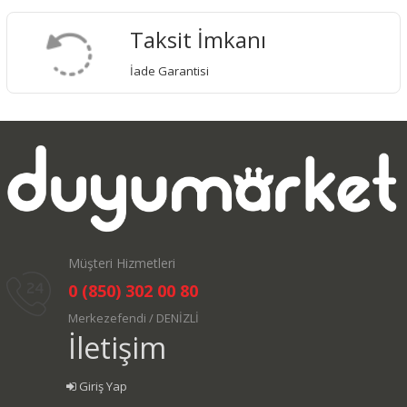
Taksit İmkanı
İade Garantisi
Müşteri Hizmetleri
0 (850) 302 00 80
Merkezefendi / DENİZLİ
İletişim
Giriş Yap