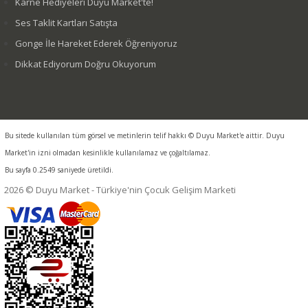
Karne Hediyeleri Duyu Market'te!
Ses Taklit Kartları Satışta
Gonge İle Hareket Ederek Öğreniyoruz
Dikkat Ediyorum Doğru Okuyorum
Bu sitede kullanılan tüm görsel ve metinlerin telif hakkı © Duyu Market'e aittir. Duyu
Market'in izni olmadan kesinlikle kullanılamaz ve çoğaltılamaz.
Bu sayfa 0.2549 saniyede üretildi.
2026 © Duyu Market - Türkiye'nin Çocuk Gelişim Marketi