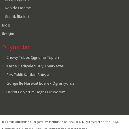
Kapıda Ödeme
Gizlilik İlkeleri
Blog
İletişim
Duyurular
Chewy Tubes Çiğneme Tüpleri
Karne Hediyeleri Duyu Market'te!
Ses Taklit Kartları Satışta
Gonge İle Hareket Ederek Öğreniyoruz
Dikkat Ediyorum Doğru Okuyorum
Bu sitede kullanılan tüm görsel ve metinlerin telif hakkı © Duyu Market'e aittir. Duyu