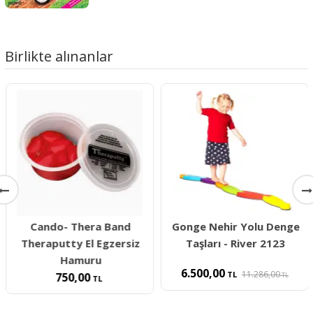
Birlikte alınanlar
Cando- Thera Band
Gonge Nehir Yolu Denge
Theraputty El Egzersiz
Taşları - River 2123
Hamuru
6.500,00
11.286,00
TL
750,00
TL
TL