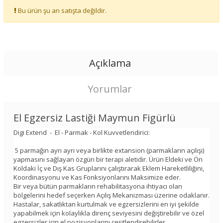
Bu ürün şu an satışta değildir.
Açıklama
Yorumlar
El Egzersiz Lastiği Maymun Figürlü
Digi Extend - El - Parmak - Kol Kuvvetlendirici:
5 parmağın ayrı ayrı veya birlikte extansion (parmakların açılışı)
yapmasını sağlayan özgün bir terapi aletidir. Ürün Eldeki ve Ön
Koldaki İç ve Dış Kas Gruplarını çalıştırarak Eklem Hareketliliğini,
Koordinasyonu ve Kas Fonksiyonlarını Maksimize eder.
Bir veya bütün parmakların rehabilitasyona ihtiyacı olan
bölgelerini hedef seçerken Açılış Mekanizması üzerine odaklanır.
Hastalar, sakatlıktan kurtulmak ve egzersizlerini en iyi şekilde
yapabilmek için kolaylıkla direnç seviyesini değiştirebilir ve özel
egzersizler için el pozisyonlarını çeşitlendirebilirler.