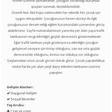
hızının üzerine çıkmamalıdır, çocuğun zorlandığı durumda
ipuçları sunmalı, desteklemelidir.
Önemli Not: Akıl Küpü setimizdeki her etkinlik her çocuk için
uygun olmayabilir. Çocuğunuzun beceri düzeyi ile ilgili
çocuğunuzun devam ettiği eğitim kurumundaki uzmandan görüş
alabilirsiniz. Sayfa numaralarımızın yanında yer alan yaya trafik
lambasının rengi etkinliğin güçlük derecesini göstermektedir.
Eğer trafik lambası yeşili gösteriyorsa etkinliğin çocuğun
gelişimsel seviyesi için kolay olduğunu, sarı ise orta güçlük
derecesinde olduğunu, kırmızı ise oldukça zor olduğunu
başlamadan önce çocuk görsel olarak görür. Çocuk yapabildikçe
sticker’larda yer alan yeşil daire etiketini lambanın üzerine
yapıştırır.
Gelişim Alanları :
Duygusal Gelişim
Sosyal Beceriler
Yaş Grubu :
2 Yaş ve üzeri