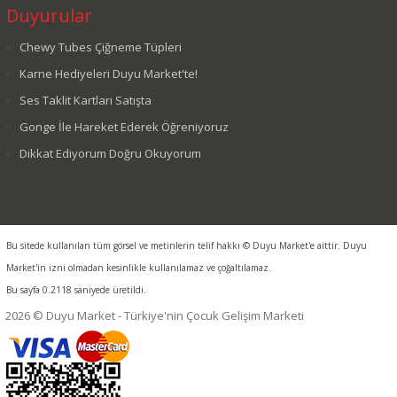
Duyurular
Chewy Tubes Çiğneme Tüpleri
Karne Hediyeleri Duyu Market'te!
Ses Taklit Kartları Satışta
Gonge İle Hareket Ederek Öğreniyoruz
Dikkat Ediyorum Doğru Okuyorum
Bu sitede kullanılan tüm görsel ve metinlerin telif hakkı © Duyu Market'e aittir. Duyu
Market'in izni olmadan kesinlikle kullanılamaz ve çoğaltılamaz.
Bu sayfa 0.2118 saniyede üretildi.
2026 © Duyu Market - Türkiye'nin Çocuk Gelişim Marketi