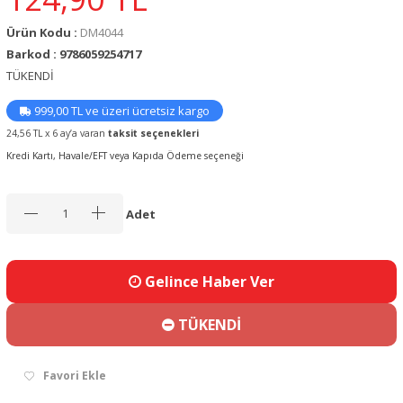
Ürün Kodu :
DM4044
Barkod : 9786059254717
TÜKENDİ
999,00 TL ve üzeri ücretsiz kargo
24,56 TL x 6 ay’a varan
taksit seçenekleri
Kredi Kartı, Havale/EFT veya Kapıda Ödeme seçeneği
Adet
Gelince Haber Ver
TÜKENDİ
Favori Ekle