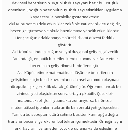
devinsel becerilerinin uygunluk düzeyi yani hazır bulunuşluk
önemlidir. Çocuğun hazır bulunuşluk düzeyi etkinlikleri uygulama
kapasitesi ile paralellik göstermektedir.
Akıl Küpü setimizdeki etkinlikler zekâ ölçümü etkinlikleri değildir,
beceri geliştirmeye ve okula hazırlamaya yönelik etkinliklerdir.
Her çocuğun odaklanmış ve sürekli dikkat düzeyi farklılık
gösterir.
Akıl Küpü setinde çocuğun sosyal duygusal gelişimi, güvenlik
farkındalığı, empatik beceriler, kendini tanıma ve ifade etme
becerisinin geliştirilmesi hedeflenmiştir.
Akıl Küpü setinde matematiksel düşünme becerilerinin
geliştirilmesi için belirli kavramların zihinsel anlamda oluşması
nöropsikolojik gereklilik olarak görülmüştür. Öğrenme ancak bu
zihinsel yeti oluştuktan sonra ortaya çıkabilir. Çocuk bir
matematiksel işlemi yapmakta zorlanıyorsa bir öncesi
matematiksel işlemlerin tekrarı ile bir sonraki yeti gelişecektir.
Tam da bu sebepten ötürü setimiz basitten karmaşığa doğru
transfer becerisi gerektiren bol tekrar içermektedir. Örneğin aynı
farklı kavramı gelişmeden çocuk gruplama ya da eşleştirme